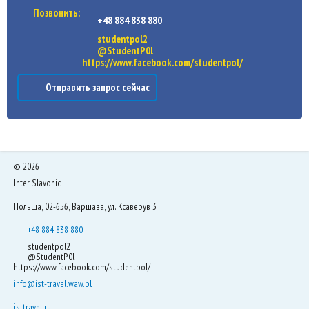
Позвонить:
+48 884 838 880
studentpol2
@StudentP0l
https://www.facebook.com/studentpol/
Отправить запрос сейчас
©
2026
Inter Slavonic
Польша, 02-656, Варшава, ул. Ксаверув 3
+48 884 838 880
studentpol2
@StudentP0l
https://www.facebook.com/studentpol/
info@ist-travel.waw.pl
isttravel.ru