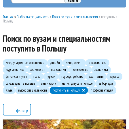
Главная
»
Выбрать специальность
»
Поиск по вузам и специальностям
»
поступить в
Польшу
Поиск по вузам и специальностям
поступить в Польшу
международные отношения
дизайн
менеджмент
информатика
журналистика
социология
психология
политология
экономика
финансы и учет
право
туризм
трудоустройство
адаптация
карьера
бакалавриат в польше
английский
магистратура в польше
выбор вуза
язык
выбор специальности
поступить в Польшу
профориентация
фильтр