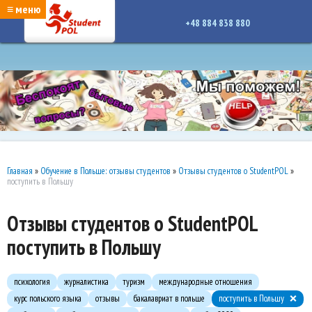
google-site-verification: google7a917c261df1566b.htmlgoogle-site-verification:
≡ меню
google7a917c261df1566b.html
+48 884 838 880
Главная
»
Обучение в Польше: отзывы студентов
»
Отзывы студентов о StudentPOL
»
поступить в Польшу
Отзывы студентов о StudentPOL
поступить в Польшу
психология
журналистика
туризм
международные отношения
курс польского языка
отзывы
бакалавриат в польше
поступить в Польшу