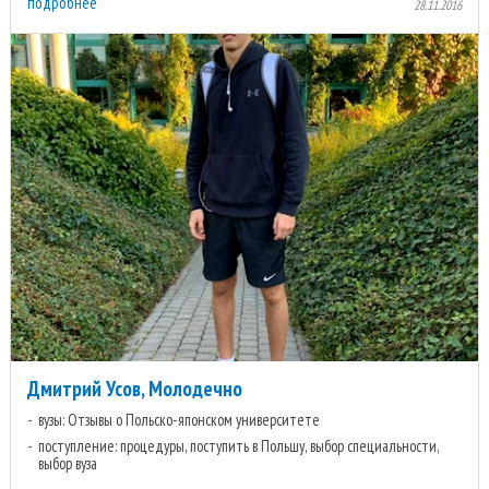
подробнее
28.11.2016
Дмитрий Усов, Молодечно
вузы: Отзывы о Польско-японском университете
поступление: процедуры, поступить в Польшу, выбор специальности,
выбор вуза