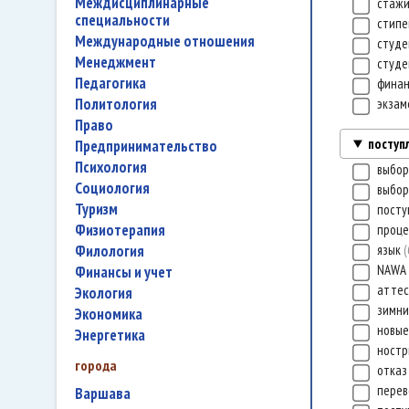
междисциплинарные
стаж
специальности
стип
международные отношения
студе
менеджмент
студе
педагогика
фина
политология
экза
право
поступ
предпринимательство
психология
выбор
социология
выбор
туризм
посту
физиотерапия
проц
филология
язык
NAWA
финансы и учет
атте
экология
зимни
экономика
новые
энергетика
ност
города
отка
перев
Варшава