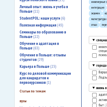
инженерные с
Личный опыт: жизнь и учеба в
интеграция
Польше
11
экзамен
к
StudentPOL: наши услуги
6
магистратура
Полезная информация
45
отказ
пере
Семинары по образованию в
Польше
22
специа
Обучение и адаптация в
инже
Польше
63
специ
Обучение в Польше: отзывы
психо
студентов
29
города
Карьера в Польше
23
Варш
Курс по деловой коммуникации
Лодз
для кандидатов и
первокурсников
1
жизнь 
Статьи по темам
адап
актив
вузы
быт