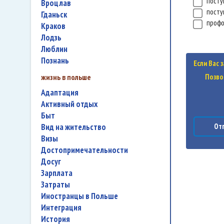
посту
Вроцлав
посту
Гданьск
проф
Краков
Лодзь
Люблин
Познань
Если Вас 
жизнь в польше
Позво
адаптация
активный отдых
быт
вид на жительство
Отп
визы
достопримечательности
досуг
зарплата
затраты
иностранцы в Польше
интеграция
история