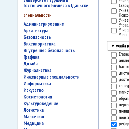
Университет Туризма и
Униве
Гостиничного Бизнеса в Гданьске
Склод
Униве
специальности
Психо
Униве
администрирование
Управ
Униве
архитектура
Управ
безопасность
бихевиористика
учеба 
внутренняя безопасность
Erasm
графика
англи
дизайн
бакал
журналистика
диста
инженерные специальности
докт
информатика
конку
искусство
магис
косметология
образ
культуроведение
перво
логистика
полиц
маркетинг
польс
медицина
рефо