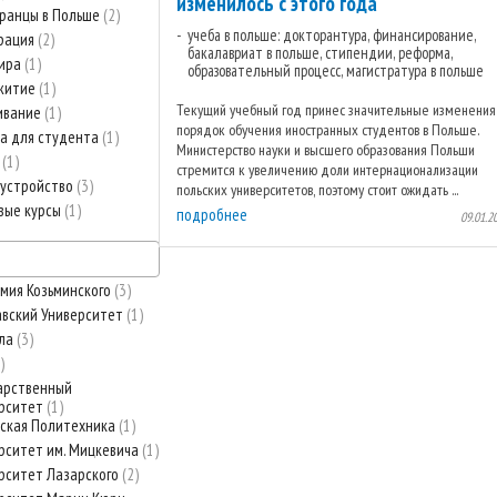
изменилось с этого года
ранцы в Польше
2
учеба в польше: докторантура, финансирование,
рация
2
бакалавриат в польше, стипендии, реформа,
тира
1
образовательный процесс, магистратура в польше
житие
1
Текущий учебный год принес значительные изменения
ивание
1
порядок обучения иностранных студентов в Польше.
а для студента
1
Министерство науки и высшего образования Польши
т
1
стремится к увеличению доли интернационализации
устройство
3
польских университетов, поэтому стоит ожидать ...
вые курсы
1
подробнее
09.01.2
мия Козьминского
3
вский Университет
1
ула
3
арственный
рситет
1
ская Политехника
1
рситет им. Мицкевича
1
рситет Лазарского
2