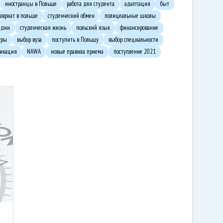
иностранцы в Польше
работа для студента
адаптация
быт
авриат в польше
студенческий обмен
полицеальные школы
ндии
студенческая жизнь
польский язык
финансирование
уры
выбор вуза
поступить в Польшу
выбор специальности
фикация
NAWA
новые правила приема
поступление 2021