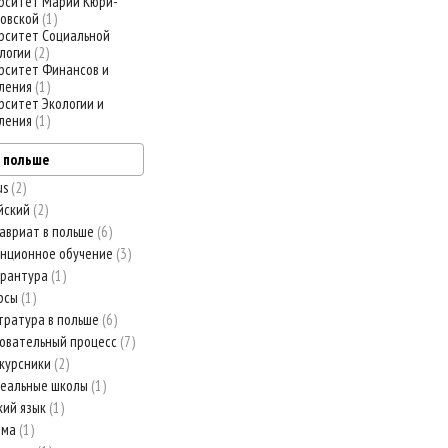
рситет Марии Кюри-
овской
1
рситет Социальной
логии
2
рситет Финансов и
ления
1
рситет Экологии и
ления
1
в польше
us
2
йский
2
авриат в польше
6
нционное обучение
3
орантура
1
рсы
1
тратура в польше
6
овательный процесс
7
курсники
2
еальные школы
1
кий язык
1
рма
1