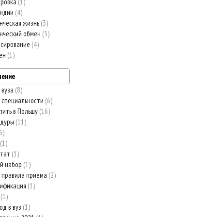
ировка
1
ендии
4
нческая жизнь
3
нческий обмен
3
нсирование
4
мен
1
ление
 вуза
8
 специальности
6
пить в Польшу
16
едуры
11
6
1
стат
1
й набор
1
 правила приема
2
рификация
1
з
1
од в вуз
1