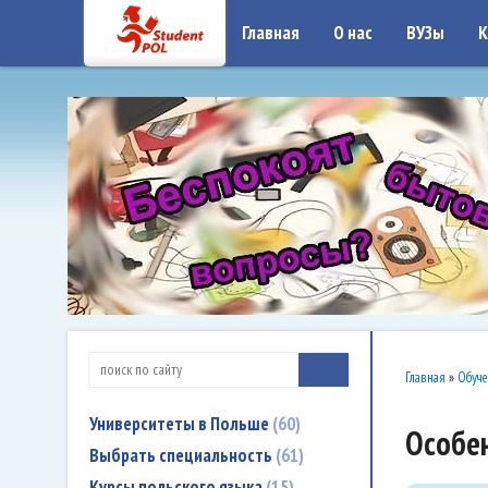
google-site-verification: google7a917c261df1566b.htmlgoogle-site-verificati
Главная
О нас
ВУЗы
К
Главная
»
Обуче
Университеты в Польше
60
Особен
Выбрать специальность
61
Курсы польского языка
15