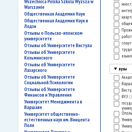
Wszechnica Polska Szkola Wyzsza w
иност
Warszawie
интег
Общественная Академия Наук
квар
Общественная Академия Наук в
обще
Лодзи
Прож
Отзывы о Польско-японском
работ
университете
спор
Отзывы об Университете Вистула
трудо
Отзывы об Университете
языко
Козьминского
Отзывы об Университете
вузы
Лазарского
Отзывы об Университете
Акаде
Социальной Психологии
Варша
Отзывы об Университете
Вист
Финансов и Управления
ВУЗ
2
Университет Менеджмента в
госуд
Варшаве
униве
Ополь
Университет общественно-
естественных наук им. Винцента
Униве
Поля
Униве