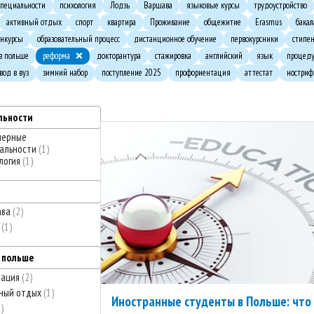
пециальности
психология
Лодзь
Варшава
языковые курсы
трудоустройство
активный отдых
спорт
квартира
Проживание
общежитие
Erasmus
бакал
онкурсы
образовательный процесс
дистанционное обучение
первокурсники
стипе
 в польше
реформа
докторантура
стажировка
английский
язык
процед
вод в вуз
зимний набор
поступление 2025
профориентация
аттестат
ностри
льности
нерные
альности
1
логия
1
ава
2
ь
1
в польше
тация
2
ный отдых
1
Иностранные студенты в Польше: что
2