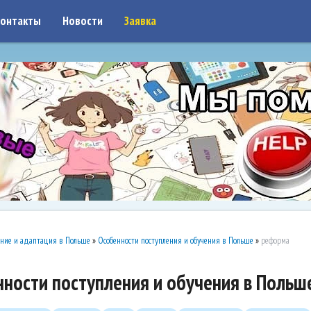
on: google7a917c261df1566b.html
онтакты
Новости
Заявка
ние и адаптация в Польше
»
Особенности поступления и обучения в Польше
»
реформа
ности поступления и обучения в Поль