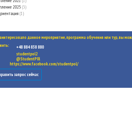
пление 2021
1
пление 2025
3
ориентация
1
заинтересовало данное мероприятие, программа обучения или тур, вы мож
нить:
+48 884 838 880
studentpol2
@StudentP0l
https://www.facebook.com/studentpol/
равить запрос сейчас