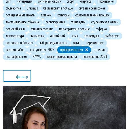
быт
интеграция
активный отдых
спорт
квартира
Проживание
общежитие
Erasmus
бакалавриат в польше
студенческий обмен
полицеальные школы
экзамен
конкурсы
образовательный процесс
дистанционное обучение
первокурсники
стипендии
студенческая жизнь
польский язык
финансирование
магистратура в польше
реформа
докторантура
стажировка
английский
язык
процедуры
выбор вуза
поступить в Польшу
выбор специальности
отказ
перевод в вуз
зимний набор
поступление 2025
профориентация
аттестат
нострификация
NAWA
новые правила приема
поступление 2021
фильтр