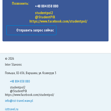
Позвонить:
+48 884 838 880
studentpol2
@StudentP0l
https://www.facebook.com/studentpol/
Отправить запрос сейчас
©
2026
Inter Slavonic
Польша, 02-656, Варшава, ул. Ксаверув 3
+48 884 838 880
studentpol2
@StudentP0l
https://www.facebook.com/studentpol/
info@ist-travel.waw.pl
isttravel.ru