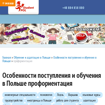
google-site-verification: google7a917c261df1566b.htmlgoogle-site-verification:
≡ меню
google7a917c261df1566b.html
+48 884 838 880
Главная
»
Обучение и адаптация в Польше
»
Особенности поступления и обучения в
Польше
»
профориентация
Особенности поступления и обучения
в Польше профориентация
инженерные специальности
психология
Лодзь
Варшава
языковые курсы
трудоустройство
иностранцы в Польше
работа для студента
адаптация