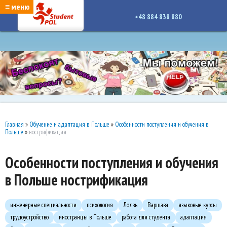
google-site-verification: google7a917c261df1566b.htmlgoogle-site-verification:
≡ меню
google7a917c261df1566b.html
+48 884 838 880
Главная
»
Обучение и адаптация в Польше
»
Особенности поступления и обучения в
Польше
»
нострификация
Особенности поступления и обучения
в Польше нострификация
инженерные специальности
психология
Лодзь
Варшава
языковые курсы
трудоустройство
иностранцы в Польше
работа для студента
адаптация