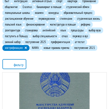
быт
интеграция
активный отдых
спорт
квартира
Проживание
общежитие
Erasmus
бакалавриат в польше
студенческий обмен
полицеальные школы
экзамен
конкурсы
образовательный процесс
дистанционное обучение
первокурсники
стипендии
студенческая жизнь
польский язык
финансирование
магистратура в польше
реформа
докторантура
стажировка
английский
язык
процедуры
выбор вуза
поступить в Польшу
выбор специальности
отказ
перевод в вуз
зимний набор
поступление 2025
профориентация
аттестат
нострификация
NAWA
новые правила приема
поступление 2021
фильтр