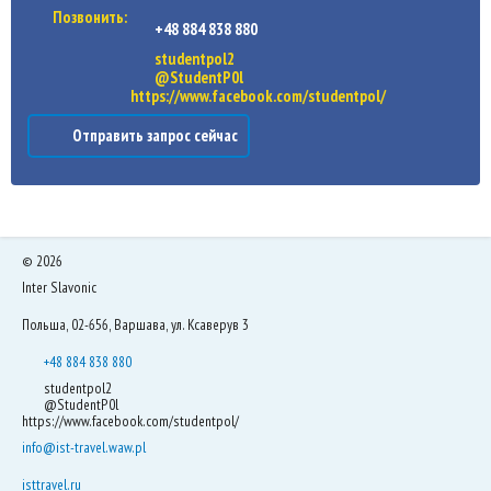
Позвонить:
+48 884 838 880
studentpol2
@StudentP0l
https://www.facebook.com/studentpol/
Отправить запрос сейчас
©
2026
Inter Slavonic
Польша, 02-656, Варшава, ул. Ксаверув 3
+48 884 838 880
studentpol2
@StudentP0l
https://www.facebook.com/studentpol/
info@ist-travel.waw.pl
isttravel.ru