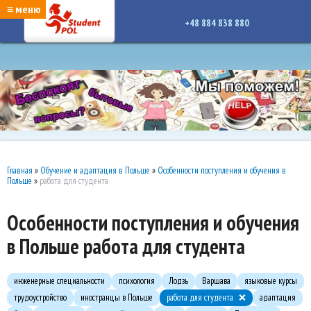
google-site-verification: google7a917c261df1566b.htmlgoogle-site-verification:
≡ меню
google7a917c261df1566b.html
+48 884 838 880
Главная
»
Обучение и адаптация в Польше
»
Особенности поступления и обучения в
Польше
»
работа для студента
Особенности поступления и обучения
в Польше работа для студента
инженерные специальности
психология
Лодзь
Варшава
языковые курсы
трудоустройство
иностранцы в Польше
работа для студента
адаптация