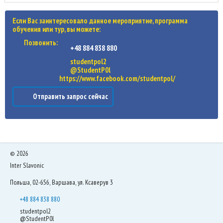
Если Вас заинтересовало данное мероприятие, программа
обучения или тур, вы можете:
Позвонить:
+48 884 838 880
studentpol2
@StudentP0l
https://www.facebook.com/studentpol/
Отправить запрос сейчас
©
2026
Inter Slavonic
Польша, 02-656, Варшава, ул. Ксаверув 3
+48 884 838 880
studentpol2
@StudentP0l