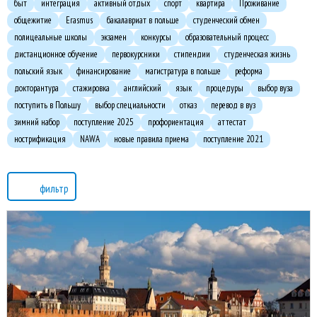
быт
интеграция
активный отдых
спорт
квартира
Проживание
общежитие
Erasmus
бакалавриат в польше
студенческий обмен
полицеальные школы
экзамен
конкурсы
образовательный процесс
дистанционное обучение
первокурсники
стипендии
студенческая жизнь
польский язык
финансирование
магистратура в польше
реформа
докторантура
стажировка
английский
язык
процедуры
выбор вуза
поступить в Польшу
выбор специальности
отказ
перевод в вуз
зимний набор
поступление 2025
профориентация
аттестат
нострификация
NAWA
новые правила приема
поступление 2021
фильтр