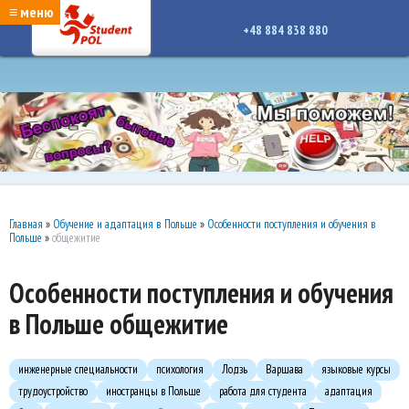
google-site-verification: google7a917c261df1566b.htmlgoogle-site-verification:
≡ меню
google7a917c261df1566b.html
+48 884 838 880
Главная
»
Обучение и адаптация в Польше
»
Особенности поступления и обучения в
Польше
»
общежитие
Особенности поступления и обучения
в Польше общежитие
инженерные специальности
психология
Лодзь
Варшава
языковые курсы
трудоустройство
иностранцы в Польше
работа для студента
адаптация