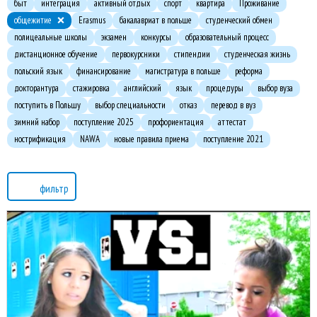
быт
интеграция
активный отдых
спорт
квартира
Проживание
общежитие
Erasmus
бакалавриат в польше
студенческий обмен
полицеальные школы
экзамен
конкурсы
образовательный процесс
дистанционное обучение
первокурсники
стипендии
студенческая жизнь
польский язык
финансирование
магистратура в польше
реформа
докторантура
стажировка
английский
язык
процедуры
выбор вуза
поступить в Польшу
выбор специальности
отказ
перевод в вуз
зимний набор
поступление 2025
профориентация
аттестат
нострификация
NAWA
новые правила приема
поступление 2021
фильтр