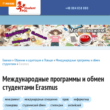
google-site-verification: google7a917c261df1566b.htmlgoogle-site-verification:
≡ меню
google7a917c261df1566b.html
+48 884 838 880
Главная
»
Обучение и адаптация в Польше
»
Международные программы и обмен
студентами
»
Erasmus
Международные программы и обмен
студентами Erasmus
менеджмент
международные отношения
право
информатика
стажировка
студенческий обмен
стипендии
английский