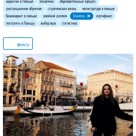
карантин в Польше
эпидемия
образовательный процесс
дистанционное обучение
студенческая жизнь
магистратура в польше
бакалавриат в польше
двойной диплом
Erasmus
сертификат
поступить в Польшу
выбор вуза
статистика
фильтр