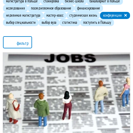
магистратура в польше
стажировка
бизнес-школа
бакалавриат в польше
исследования
последипломное образование
финансирование
неделимая магистратура
мастер-класс
студенческая жизнь
конференции
выбор специальности
выбор вуза
статистика
поступить в Польшу
фильтр