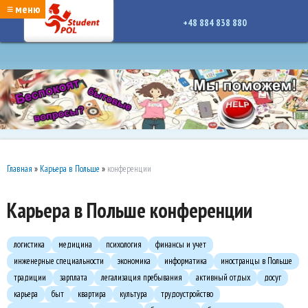
google-site-verification: google7a917c261df1566b.htmlgoogle-site-verification:
≡ меню
google7a917c261df1566b.html
+48 884 838 880
Главная
»
Карьера в Польше
»
конференции
Карьера в Польше конференции
логистика
медицина
психология
финансы и учет
инженерные специальности
экономика
информатика
иностранцы в Польше
традиции
зарплата
легализация пребывания
активный отдых
досуг
карьера
быт
квартира
культура
трудоустройство