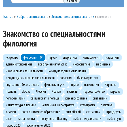
Главная
»
Выбрать специальность
»
Знакомство со специальностями
»
филология
Знакомство со специальностями
филология
искусство
филология
туризм
энергетика
менеджмент
маркетинг
администрирование
предпринимательство
информатика
медицина
инженерные специальности
международные отношения
междисциплинарные специальности
экология
бихевиористика
внутренняя безопасность
финансы и учет
право
психология
Варшава
Познань
Лодзь
Люблин
Краков
Вроцлав
трудоустройство
карьера
польский язык
бакалавриат в польше
финансирование
стипендии
магистратура в польше
неделимая магистратура
стажировка
практика
экзамен
последипломное образование
английский
статистика
процедуры
язык
карта поляка
поступить в Польшу
выбор специальности
выбор вуза
набор 2020
поступление 2021