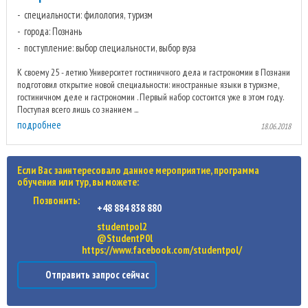
специальности: филология, туризм
города: Познань
поступление: выбор специальности, выбор вуза
К своему 25 - летию Университет гостиничного дела и гастрономии в Познани
подготовил открытие новой специальности: иностранные языки в туризме,
гостиничном деле и гастрономии . Первый набор состоится уже в этом году.
Поступая всего лишь со знанием ...
подробнее
18.06.2018
Если Вас заинтересовало данное мероприятие, программа
обучения или тур, вы можете:
Позвонить:
+48 884 838 880
studentpol2
@StudentP0l
https://www.facebook.com/studentpol/
Отправить запрос сейчас