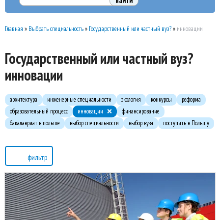
Главная
»
Выбрать специальность
»
Государственный или частный вуз?
»
инновации
Государственный или частный вуз?
инновации
архитектура
инженерные специальности
экология
конкурсы
реформа
образовательный процесс
инновации
финансирование
бакалавриат в польше
выбор специальности
выбор вуза
поступить в Польшу
фильтр