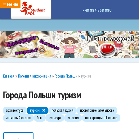
google-site-verification: google7a917c261df1566b.htmlgoogle-site-verification:
≡ меню
google7a917c261df1566b.html
+48 884 838 880
Главная
»
Полезная информация
»
Города Польши
»
туризм
Города Польши туризм
архитектура
туризм
польская кухня
достопримечательности
активный отдых
быт
культура
история
иностранцы в Польше