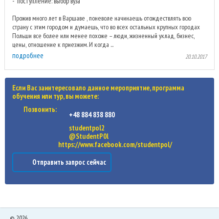
поступление: выбор вуза
Прожив много лет в Варшаве , поневоле начинаешь отождествлять всю
страну с этим городом и думаешь, что во всех остальных крупных городах
Польши все более или менее похоже – люди, жизненный уклад, бизнес,
цены, отношение к приезжим. И когда ...
подробнее
20.10.2017
Если Вас заинтересовало данное мероприятие, программа
обучения или тур, вы можете:
Позвонить:
+48 884 838 880
studentpol2
@StudentP0l
https://www.facebook.com/studentpol/
Отправить запрос сейчас
©
2026