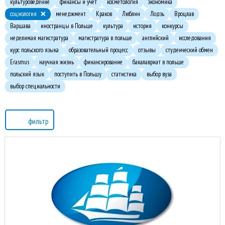
культуроведение
финансы и учет
косметология
экономика
социология
менеджмент
Краков
Люблин
Лодзь
Вроцлав
Варшава
иностранцы в Польше
культура
история
конкурсы
неделимая магистратура
магистратура в польше
английский
исследования
курс польского языка
образовательный процесс
отзывы
студенческий обмен
Erasmus
научная жизнь
финансирование
бакалавриат в польше
польский язык
поступить в Польшу
статистика
выбор вуза
выбор специальности
фильтр