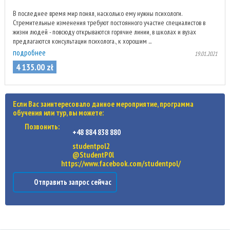
В последнее время мир понял, насколько ему нужны психологи.
Стремительные изменения требуют постоянного участие специалистов в
жизни людей - повсюду открываются горячие линии, в школах и вузах
предлагаются консультации психолога., к хорошим ...
подробнее
19.01.2021
4 135
.
00
zł
Если Вас заинтересовало данное мероприятие, программа
обучения или тур, вы можете:
Позвонить:
+48 884 838 880
studentpol2
@StudentP0l
https://www.facebook.com/studentpol/
Отправить запрос сейчас