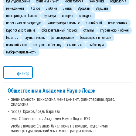
культуроведение
финансы и учет
косметология
экономика
социология
менеджмент
Краков
Люблин
Лодзь
Вроцлав
Варшава
иностранцы в Польше
культура
история
конкурсы
неделимая магистратура
магистратура в польше
английский
исследования
курс польского языка
образовательный процесс
отзывы
студенческий обмен
Erasmus
научная жизнь
финансирование
бакалавриат в польше
польский язык
поступить в Польшу
статистика
выбор вуза
выбор специальности
фильтр
Общественная Академия Наук в Лодзи
специальности: психология, менеджмент, физиотерапия, право,
филология
города: Краков, Лодзь, Варшава
вузы: Общественная Академия Наук в Лодзи, ВУЗ
учеба в польше: Erasmus, бакалавриат в польше, неделимая
магистратура, польский язык, магистратура в польше