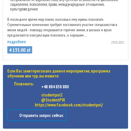
социология, психология, право, международные отношения,
культуроведение
В последнее время мир понял, насколько ему нужны психологи.
Стремительные изменения требуют постоянного участие специалистов в
жизни людей - повсюду открываются горячие линии, в школах и вузах
предлагаются консультации психолога., к хорошим ...
подробнее
19.01.2021
4 135
.
00
zł
Если Вас заинтересовало данное мероприятие, программа
обучения или тур, вы можете:
Позвонить:
+48 884 838 880
studentpol2
@StudentP0l
https://www.facebook.com/studentpol/
Отправить запрос сейчас