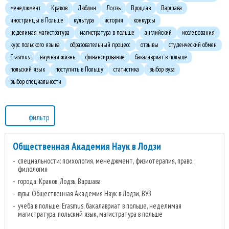
менеджмент
Краков
Люблин
Лодзь
Вроцлав
Варшава
иностранцы в Польше
культура
история
конкурсы
неделимая магистратура
магистратура в польше
английский
исследования
курс польского языка
образовательный процесс
отзывы
студенческий обмен
Erasmus
научная жизнь
финансирование
бакалавриат в польше
польский язык
поступить в Польшу
статистика
выбор вуза
выбор специальности
фильтр
Общественная Академия Наук в Лодзи
специальности: психология, менеджмент, физиотерапия, право,
филология
города: Краков, Лодзь, Варшава
вузы: Общественная Академия Наук в Лодзи, ВУЗ
учеба в польше: Erasmus, бакалавриат в польше, неделимая
магистратура, польский язык, магистратура в польше