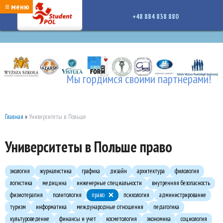
google-site-verification: google7a917c261df1566b.htmlgoogle-site-verification:
≡ меню
google7a917c261df1566b.html
+48 884 838 880
Мы гордимся своими партнерами!
Главная
»
Университеты в Польше
Университеты в Польше право
экология
журналистика
графика
дизайн
архитектура
филология
логистика
медицина
инженерные специальности
внутренняя безопасность
физиотерапия
политология
право
психология
администрирование
туризм
информатика
международные отношения
педагогика
культуроведение
финансы и учет
косметология
экономика
социология