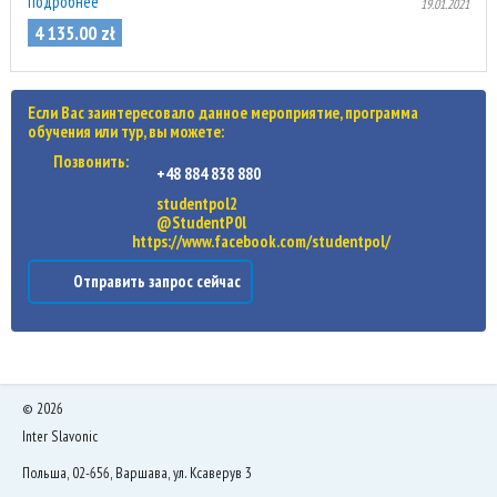
подробнее
19.01.2021
4 135
.
00
zł
Если Вас заинтересовало данное мероприятие, программа
обучения или тур, вы можете:
Позвонить:
+48 884 838 880
studentpol2
@StudentP0l
https://www.facebook.com/studentpol/
Отправить запрос сейчас
©
2026
Inter Slavonic
Польша, 02-656, Варшава, ул. Ксаверув 3