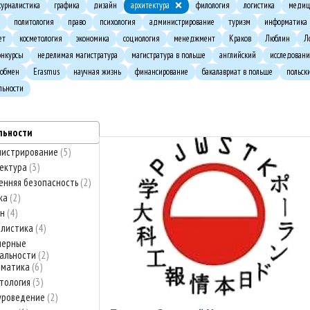
урналистика
графика
дизайн
архитектура
филология
логистика
медиц
политология
право
психология
администрирование
туризм
информатика
ет
косметология
экономика
социология
менеджмент
Краков
Люблин
Л
онкурсы
неделимая магистратура
магистратура в польше
английский
исследован
 обмен
Erasmus
научная жизнь
финансирование
бакалавриат в польше
польск
льности
льности
нистрирование
5
ектура
3
енняя безопасность
2
ка
2
йн
4
алистика
4
нерные
альности
2
рматика
6
тология
3
уроведение
2