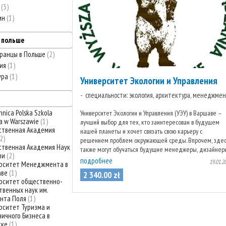
ь
3
ин
1
в польше
ранцы в Польше
2
рия
1
ура
1
Университет Экологии и Управления
специальности: экология, архитектура, менеджме
nica Polska Szkola
Университет Экологии и Управления (УЭУ) в Варшаве –
a w Warszawie
1
лучший выбор для тех, кто заинтересован в будущем
твенная Академия
нашей планеты и хочет связать свою карьеру с
2
решением проблем окружающей среды. Впрочем, здес
твенная Академия Наук
также могут обучаться будущие менеджеры, дизайнер
зи
2
...
подробнее
19.01.2
рситет Менеджмента в
аве
1
2 340
.
00
zł
рситет общественно-
твенных наук им.
нта Поля
1
рситет Туризма и
ничного Бизнеса в
ске
1