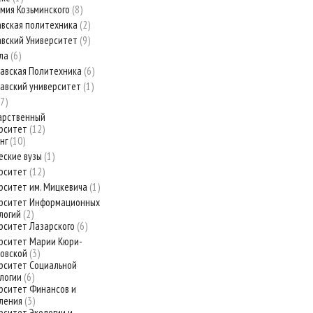
мия Козьминского
8
вская политехника
2
вский Университет
9
ула
6
авская Политехника
6
авский университет
1
7
арственный
рситет
12
нг
10
еские вузы
1
рситет
12
рситет им. Мицкевича
1
рситет Информационных
логий
2
рситет Лазарского
6
рситет Марии Кюри-
овской
3
рситет Социальной
логии
6
рситет Финансов и
ления
3
рситет Экологии и