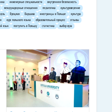
ина
инженерные специальности
внутренняя безопасность
международные отношения
педагогика
культуроведение
одзь
Вроцлав
Варшава
иностранцы в Польше
культура
ия
курс польского языка
образовательный процесс
отзывы
ий язык
поступить в Польшу
статистика
выбор вуза