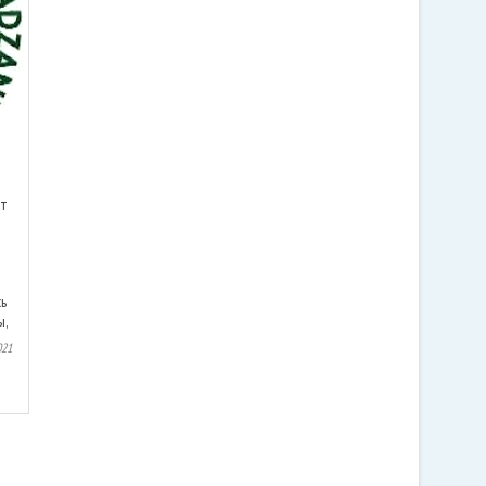
нт
ь
ы,
021