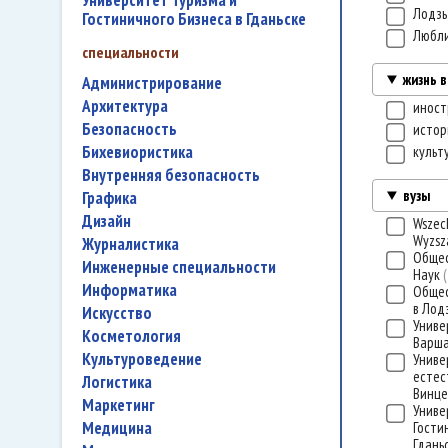
Университет Туризма и
Лодз
Гостиничного Бизнеса в Гданьске
Любл
специальности
жизнь 
администрирование
архитектура
иност
безопасность
исто
бихевиористика
культ
внутренняя безопасность
вузы
графика
дизайн
Wszech
Wyzsz
журналистика
Общес
инженерные специальности
Наук
информатика
Общес
в Лод
искусство
Униве
косметология
Варш
культуроведение
Униве
естес
логистика
Винце
маркетинг
Униве
медицина
Гости
Гдань