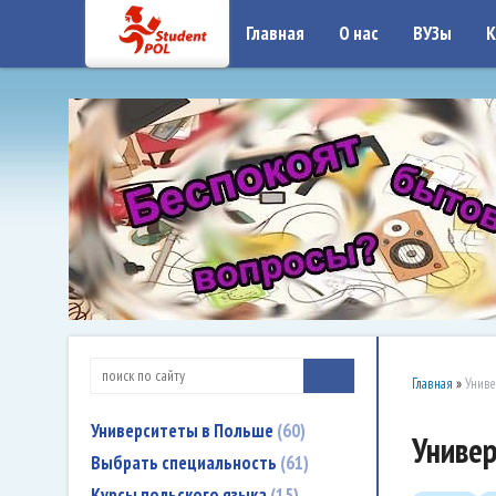
google-site-verification: google7a917c261df1566b.htmlgoogle-site-verificati
Главная
О нас
ВУЗы
К
Главная
»
Униве
Университеты в Польше
60
Универ
Выбрать специальность
61
Курсы польского языка
15