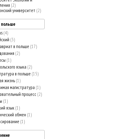
ления
2
онский университет
2
в польше
us
4
йский
3
авриат в польше
17
дования
2
рсы
1
польского языка
2
тратура в польше
15
ая жизнь
1
имая магистратура
1
овательный процесс
2
вы
1
кий язык
1
нческий обмен
1
нсирование
1
ление