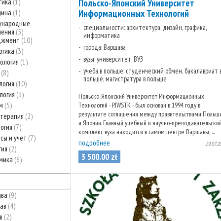
тика
1
Польско-Японский Университет
Информационных Технологий
цина
1
ународные
специальности: архитектура, дизайн, графика,
шения
5
информатика
джмент
10
города: Варшава
огика
3
вузы: университет, ВУЗ
ология
1
учеба в польше: студенческий обмен, бакалавриат 
о
8
польше, магистратура в польше
логия
10
логия
3
Польско-Японский Университет Информационных
зм
5
Технологий - PJWSTK - был основан в 1994 году в
результате соглашения между правительствами Польш
отерапия
2
и Японии. Главный учебный и научно-преподавательски
огия
7
комплекс вуза находится в самом центре Варшавы; ...
сы и учет
7
подробнее
29.07.2
гия
2
3 500
.
00
zł
омика
6
ава
9
лав
4
ов
2