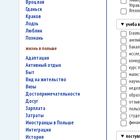
Вроцлав
Управ
Гданьск
Ягелл
Краков
Лодзь
учеба 
Люблин
Erasm
Познань
англи
бакал
жизнь в польше
иссле
адаптация
конку
активный отдых
курс 
быт
магис
вид на жительство
научн
визы
недел
достопримечательности
образ
досуг
отзы
зарплата
польс
затраты
студе
иностранцы в Польше
фина
интеграция
поступ
история