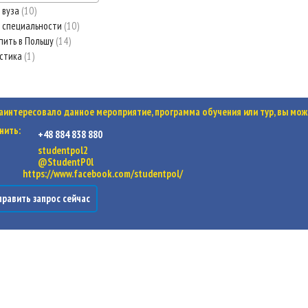
 вуза
10
 специальности
10
пить в Польшу
14
стика
1
заинтересовало данное мероприятие, программа обучения или тур, вы мож
нить:
+48 884 838 880
studentpol2
@StudentP0l
https://www.facebook.com/studentpol/
равить запрос сейчас