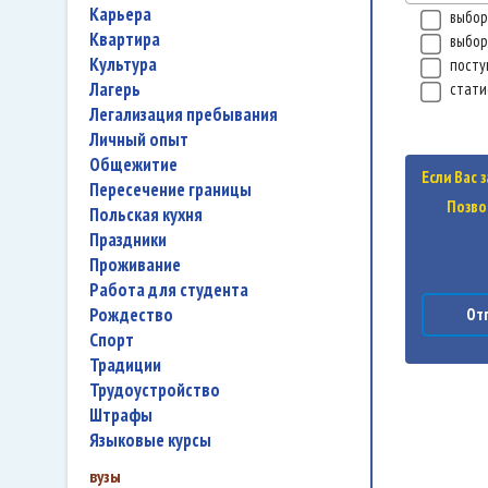
карьера
выбор
квартира
выбор
культура
посту
лагерь
стати
легализация пребывания
личный опыт
общежитие
Если Вас 
пересечение границы
Позво
польская кухня
праздники
проживание
работа для студента
Рождество
Отп
спорт
традиции
трудоустройство
штрафы
языковые курсы
вузы