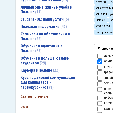
экология
ж
Личный опыт: жизнь и учеба в
физиотерапия
Польше
11
финансы и уч
StudentPOL: наши услуги
6
история
к
Полезная информация
45
студенческий
выбор специа
Семинары по образованию в
Польше
22
Обучение и адаптация в
специа
Польше
63
адми
Обучение в Польше: отзывы
архит
студентов
29
внутр
Карьера в Польше
23
графи
Курс по деловой коммуникации
диза
для кандидатов и
журн
первокурсников
1
инже
специ
Статьи по темам
инфо
косме
вузы
культ