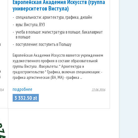
Европейская Академия Искусств (группа
университетов Вистула)
специальности: архитектура, графика, дизайн
вузы: Вистула, ВУЗ
учеба в польше: магистратура в польше, бакалавриат
в польше
в
поступление: поступить в Польшу
Европейская Академия Искусств является учреждением
художественного профиля в составе образовательной
группы Вистула . Факультеты: * Архитектура и
и
градостроительство * Графика, включая специализации: -
й
графика артистическая (ВА, МА) - графика ...
подробнее
014
22.06.2016
3 332
.
50
zł