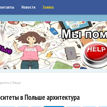
on: google7a917c261df1566b.html
онтакты
Новости
Заявка
рситеты в Польше
ситеты в Польше архитектура