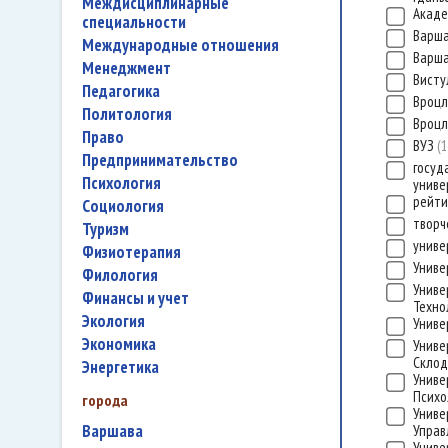
междисциплинарные
Акаде
специальности
Варша
международные отношения
Варша
менеджмент
Вист
педагогика
Вроцл
политология
Вроцл
право
ВУЗ
1
предпринимательство
госуд
психология
униве
рейти
социология
творч
туризм
униве
физиотерапия
Униве
филология
Униве
финансы и учет
Техно
экология
Униве
экономика
Униве
Склод
энергетика
Униве
Психо
города
Униве
Варшава
Управ
Униве