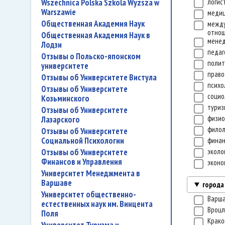
Wszechnica Polska Szkola Wyzsza w
логис
Warszawie
меди
Общественная Академия Наук
межд
отно
Общественная Академия Наук в
мене
Лодзи
педаг
Отзывы о Польско-японском
полит
университете
прав
Отзывы об Университете Вистула
психо
Отзывы об Университете
социо
Козьминского
тури
Отзывы об Университете
физи
Лазарского
филол
Отзывы об Университете
Социальной Психологии
финан
Отзывы об Университете
эколо
Финансов и Управления
экон
Университет Менеджмента в
Варшаве
города
Университет общественно-
Варш
естественных наук им. Винцента
Вроц
Поля
Крак