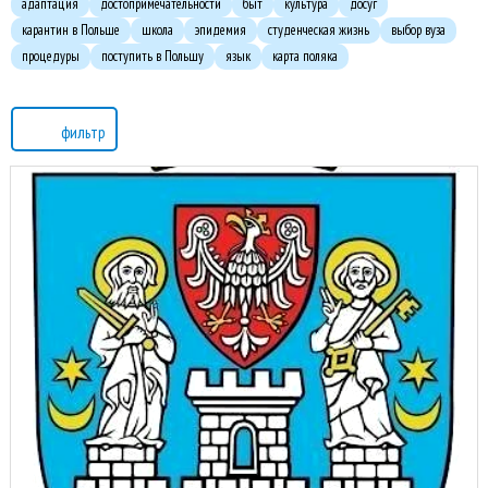
адаптация
достопримечательности
быт
культура
досуг
карантин в Польше
школа
эпидемия
студенческая жизнь
выбор вуза
процедуры
поступить в Польшу
язык
карта поляка
фильтр