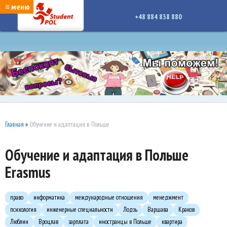
google-site-verification: google7a917c261df1566b.htmlgoogle-site-verification:
≡ меню
google7a917c261df1566b.html
+48 884 838 880
Главная
»
Обучение и адаптация в Польше
Обучение и адаптация в Польше
Erasmus
право
информатика
международные отношения
менеджмент
психология
инженерные специальности
Лодзь
Варшава
Краков
Люблин
Вроцлав
зарплата
иностранцы в Польше
квартира