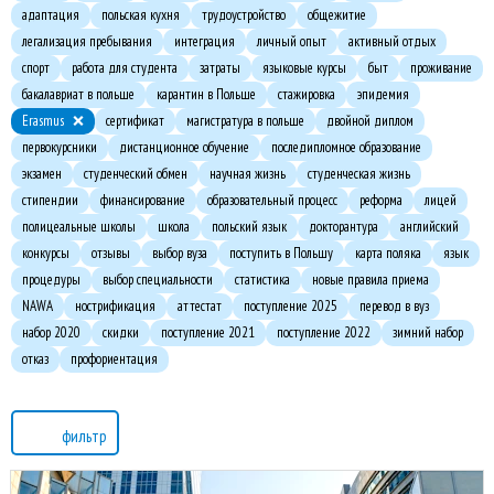
адаптация
польская кухня
трудоустройство
общежитие
легализация пребывания
интеграция
личный опыт
активный отдых
спорт
работа для студента
затраты
языковые курсы
быт
проживание
бакалавриат в польше
карантин в Польше
стажировка
эпидемия
Erasmus
сертификат
магистратура в польше
двойной диплом
первокурсники
дистанционное обучение
последипломное образование
экзамен
студенческий обмен
научная жизнь
студенческая жизнь
стипендии
финансирование
образовательный процесс
реформа
лицей
полицеальные школы
школа
польский язык
докторантура
английский
конкурсы
отзывы
выбор вуза
поступить в Польшу
карта поляка
язык
процедуры
выбор специальности
статистика
новые правила приема
NAWA
нострификация
аттестат
поступление 2025
перевод в вуз
набор 2020
скидки
поступление 2021
поступление 2022
зимний набор
отказ
профориентация
фильтр