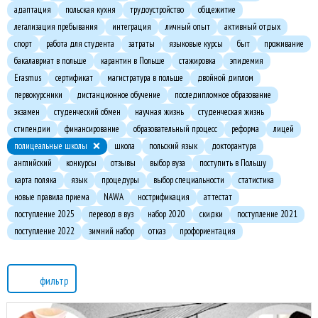
адаптация
польская кухня
трудоустройство
общежитие
легализация пребывания
интеграция
личный опыт
активный отдых
спорт
работа для студента
затраты
языковые курсы
быт
проживание
бакалавриат в польше
карантин в Польше
стажировка
эпидемия
Erasmus
сертификат
магистратура в польше
двойной диплом
первокурсники
дистанционное обучение
последипломное образование
экзамен
студенческий обмен
научная жизнь
студенческая жизнь
стипендии
финансирование
образовательный процесс
реформа
лицей
полицеальные школы
школа
польский язык
докторантура
английский
конкурсы
отзывы
выбор вуза
поступить в Польшу
карта поляка
язык
процедуры
выбор специальности
статистика
новые правила приема
NAWA
нострификация
аттестат
поступление 2025
перевод в вуз
набор 2020
скидки
поступление 2021
поступление 2022
зимний набор
отказ
профориентация
фильтр