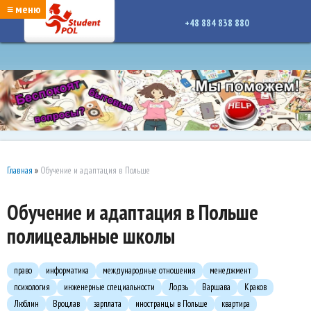
google-site-verification: google7a917c261df1566b.htmlgoogle-site-verification:
≡ меню
google7a917c261df1566b.html
+48 884 838 880
Главная
»
Обучение и адаптация в Польше
Обучение и адаптация в Польше
полицеальные школы
право
информатика
международные отношения
менеджмент
психология
инженерные специальности
Лодзь
Варшава
Краков
Люблин
Вроцлав
зарплата
иностранцы в Польше
квартира