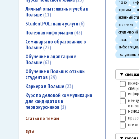
право
инф
Личный опыт: жизнь и учеба в
зарплата
и
Польше
11
активный от
StudentPOL: наши услуги
6
эпидемия
Полезная информация
45
студенческий
школа
пол
Семинары по образованию в
Польше
22
выбор специа
поступление 
Обучение и адаптация в
Польше
63
Обучение в Польше: отзывы
специа
студентов
29
инже
Карьера в Польше
23
специ
инфо
Курс по деловой коммуникации
межд
для кандидатов и
отно
первокурсников
1
мене
прав
Статьи по темам
психо
вузы
города