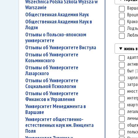
Wszechnica Polska Szkola Wyzsza w
Warszawie
Варш
Общественная Академия Наук
Вроц
Общественная Академия Наук в
Крак
Лодзи
Лодз
Отзывы о Польско-японском
Любл
университете
Отзывы об Университете Вистула
жизнь 
Отзывы об Университете
адап
Козьминского
актив
Отзывы об Университете
быт
Лазарского
зарп
Отзывы об Университете
затр
Социальной Психологии
иност
Отзывы об Университете
интег
Финансов и Управления
квар
Университет Менеджмента в
легал
Варшаве
личны
Университет общественно-
естественных наук им. Винцента
обще
Поля
польс