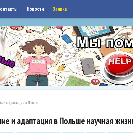
on: google7a917c261df1566b.html
онтакты
Новости
Заявка
ние и адаптация в Польше
ие и адаптация в Польше научная жизн