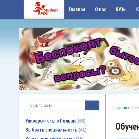
google-site-verification: google7a917c261df1566b.htmlgoogle-site-verificati
Главная
О нас
ВУЗы
К
Главная
»
Обуче
Университеты в Польше
60
Обучен
Выбрать специальность
61
Курсы польского языка
15