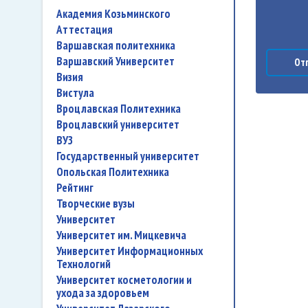
Академия Козьминского
аттестация
Варшавская политехника
Варшавский Университет
Отп
Визия
Вистула
Вроцлавская Политехника
Вроцлавский университет
ВУЗ
государственный университет
Опольская Политехника
рейтинг
творческие вузы
университет
Университет им. Мицкевича
Университет Информационных
Технологий
университет косметологии и
ухода за здоровьем