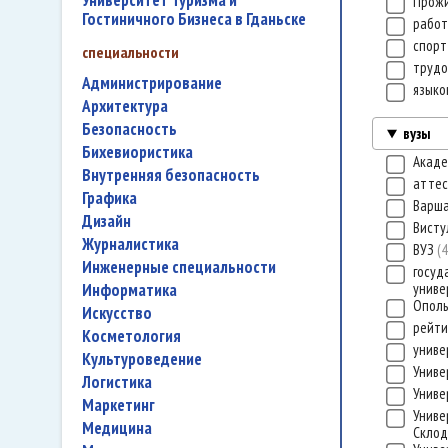
Университет Туризма и
Прож
Гостиничного Бизнеса в Гданьске
работ
спор
специальности
трудо
администрирование
языко
архитектура
безопасность
вузы
бихевиористика
Акаде
внутренняя безопасность
атте
графика
Варша
дизайн
Вист
журналистика
ВУЗ
4
инженерные специальности
госуд
информатика
униве
Ополь
искусство
рейти
косметология
униве
культуроведение
Униве
логистика
Униве
маркетинг
Униве
медицина
Склод