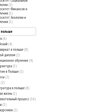
рситет Социальной
логии
3
рситет Финансов и
ления
1
рситет Экологии и
ления
1
в польше
us
6
йский
4
авриат в польше
8
ной диплом
2
нционное обучение
4
орантура
1
тин в Польше
1
рсы
2
й
2
тратура в польше
8
ая жизнь
1
овательный процесс
16
вы
1
курсники
2