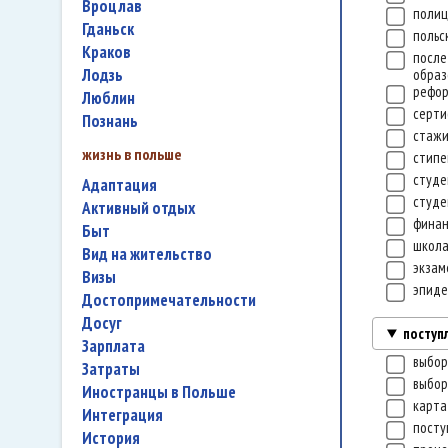
Вроцлав
полиц
Гданьск
польс
Краков
посл
Лодзь
обра
рефо
Люблин
серт
Познань
стаж
жизнь в польше
стип
студе
адаптация
студе
активный отдых
фина
быт
школ
вид на жительство
экза
визы
эпид
достопримечательности
досуг
поступ
зарплата
выбор
затраты
выбор
иностранцы в Польше
карта
интеграция
посту
история