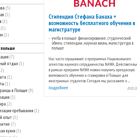
ава
5
лав
1
Стипендия Стефана Банаха +
ов
1
возможность бесплатного обучения в
ь
1
магистратуре
ин
1
учеба в польше: финансирование, студенческий
обмен, стипендии, научная жизнь, магистратура в
польше
в польше
тация
7
Нас часто спрашивают о программах Национального
ный отдых
1
агентства научного сотрудничества NAWA. Действительн
в рамках программ NAWA можно получить прекрасную
12
возможность обучения и стажировки в Польше для
лата
1
иностранных студентов. Сегодня мы расскажем о ...
аты
1
подробнее
20.01.2
ранцы в Польше
9
рация
3
тира
2
изация пребывания
1
й опыт
1
житие
7
кая кухня
3