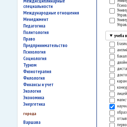
междисциплинарные
Униве
Психо
специальности
Униве
международные отношения
Управ
менеджмент
Униве
Управ
педагогика
политология
учеба 
право
Erasm
предпринимательство
англи
психология
бакал
социология
двой
туризм
диста
физиотерапия
докт
филология
каран
финансы и учет
конку
экология
лице
экономика
магис
энергетика
научн
образ
города
отзы
Варшава
перво