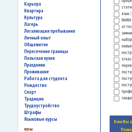
проц
карьера
стати
квартира
язык
культура
NAWA
лагерь
атте
легализация пребывания
зимни
личный опыт
набор
общежитие
новые
пересечение границы
ност
польская кухня
отка
праздники
перев
проживание
посту
работа для студента
посту
Рождество
посту
проф
спорт
скид
традиции
трудоустройство
штрафы
языковые курсы
Если Вас 
вузы
Позво