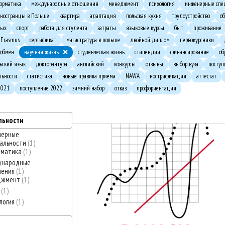
орматика
международные отношения
менеджмент
психология
инженерные спе
ностранцы в Польше
квартира
адаптация
польская кухня
трудоустройство
о
дых
спорт
работа для студента
затраты
языковые курсы
быт
проживание
Erasmus
сертификат
магистратура в польше
двойной диплом
первокурсники
 обмен
научная жизнь
студенческая жизнь
стипендии
финансирование
об
ьский язык
докторантура
английский
конкурсы
отзывы
выбор вуза
поступ
льности
статистика
новые правила приема
NAWA
нострификация
аттестат
2021
поступление 2022
зимний набор
отказ
профориентация
льности
нерные
альности
1
рматика
1
ународные
шения
1
джмент
1
о
1
логия
1