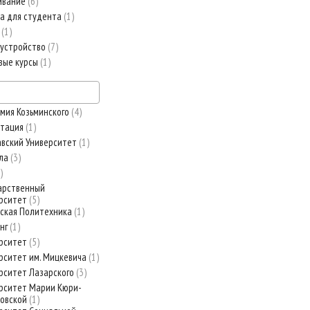
ивание
6
а для студента
1
т
1
устройство
7
вые курсы
1
мия Козьминского
4
стация
1
вский Университет
1
ула
3
арственный
рситет
5
ская Политехника
1
нг
1
рситет
5
рситет им. Мицкевича
1
рситет Лазарского
3
рситет Марии Кюри-
овской
1