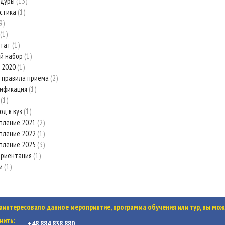
едуры
13
стика
1
9
1
стат
1
й набор
1
 2020
1
 правила приема
2
рификация
1
з
1
од в вуз
1
пление 2021
2
пление 2022
1
пление 2025
3
ориентация
1
ки
1
заинтересовало данное мероприятие, программа обучения или тур, вы мож
нить:
+48 884 838 880