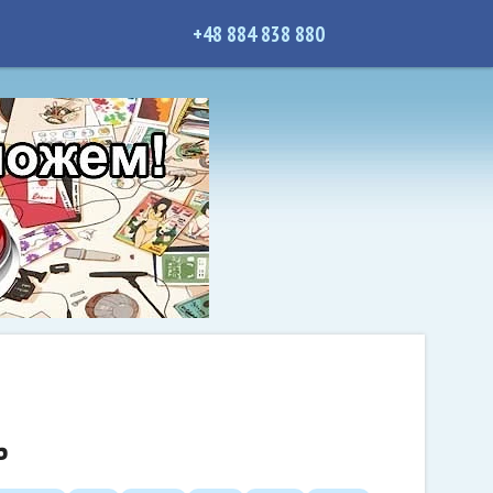
+48 884 838 880
ь