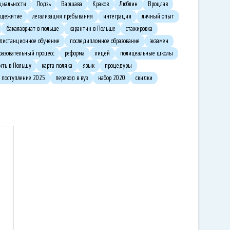
циальности
Лодзь
Варшава
Краков
Люблин
Вроцлав
бщежитие
легализация пребывания
интеграция
личный опыт
бакалавриат в польше
карантин в Польше
стажировка
дистанционное обучение
последипломное образование
экзамен
разовательный процесс
реформа
лицей
полицеальные школы
ить в Польшу
карта поляка
язык
процедуры
поступление 2025
перевод в вуз
набор 2020
скидки