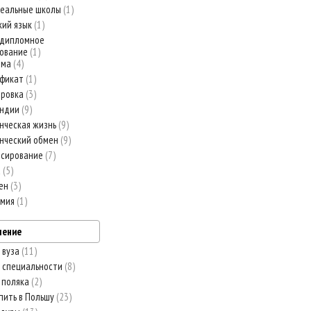
еальные школы
1
кий язык
1
едипломное
зование
1
рма
4
ификат
1
ировка
3
ендии
9
нческая жизнь
9
нческий обмен
9
нсирование
7
а
5
мен
3
емия
1
ление
 вуза
11
 специальности
8
 поляка
2
пить в Польшу
23