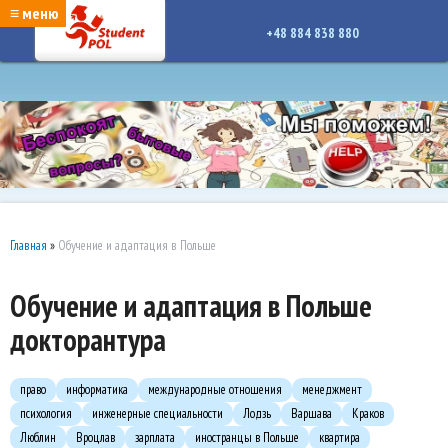
google-site-verification: google7a917c261df1566b.htmlgoogle-site-verification:
≡ меню
google7a917c261df1566b.html
+48 884 838 880
Главная
»
Обучение и адаптация в Польше
Обучение и адаптация в Польше
докторантура
право
информатика
международные отношения
менеджмент
психология
инженерные специальности
Лодзь
Варшава
Краков
Люблин
Вроцлав
зарплата
иностранцы в Польше
квартира