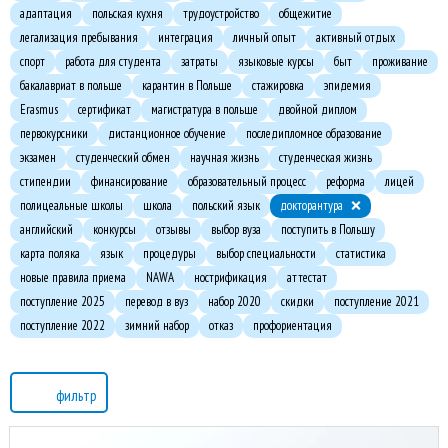
адаптация
польская кухня
трудоустройство
общежитие
легализация пребывания
интеграция
личный опыт
активный отдых
спорт
работа для студента
затраты
языковые курсы
быт
проживание
бакалавриат в польше
карантин в Польше
стажировка
эпидемия
Erasmus
сертификат
магистратура в польше
двойной диплом
первокурсники
дистанционное обучение
последипломное образование
экзамен
студенческий обмен
научная жизнь
студенческая жизнь
стипендии
финансирование
образовательный процесс
реформа
лицей
полицеальные школы
школа
польский язык
докторантура
английский
конкурсы
отзывы
выбор вуза
поступить в Польшу
карта поляка
язык
процедуры
выбор специальности
статистика
новые правила приема
NAWA
нострификация
аттестат
поступление 2025
перевод в вуз
набор 2020
скидки
поступление 2021
поступление 2022
зимний набор
отказ
профориентация
фильтр