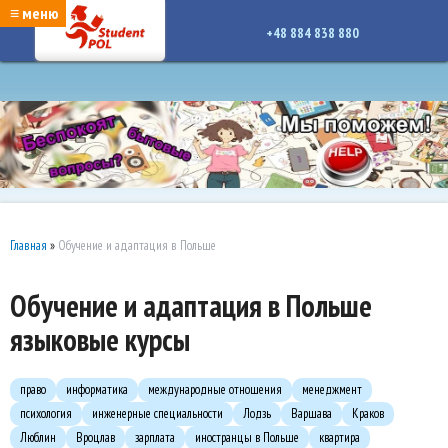
google-site-verification: google7a917c261df1566b.htmlgoogle-site-verification:
≡ меню
google7a917c261df1566b.html
+48 884 838 880
Главная
»
Обучение и адаптация в Польше
Обучение и адаптация в Польше
языковые курсы
право
информатика
международные отношения
менеджмент
психология
инженерные специальности
Лодзь
Варшава
Краков
Люблин
Вроцлав
зарплата
иностранцы в Польше
квартира