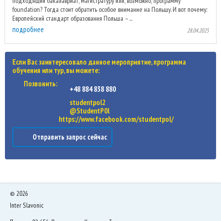
подходящий бакалавриат, магистратуру или, возможно, программу
foundation? Тогда стоит обратить особое внимание на Польшу. И вот почему:
Европейский стандарт образования Польша – ...
подробнее
28.04.2025
Если Вас заинтересовало данное мероприятие, программа
обучения или тур, вы можете:
Позвонить:
+48 884 838 880
studentpol2
@StudentP0l
https://www.facebook.com/studentpol/
Отправить запрос сейчас
©
2026
Inter Slavonic