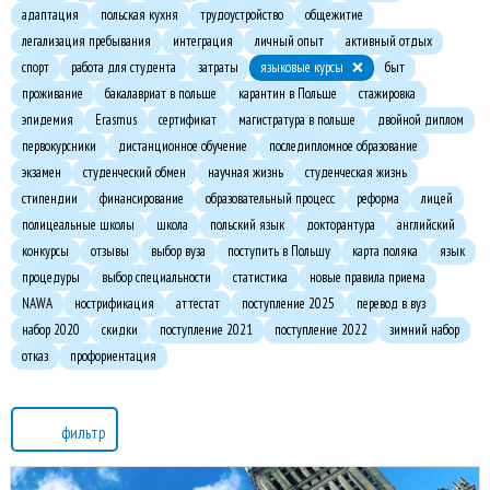
адаптация
польская кухня
трудоустройство
общежитие
легализация пребывания
интеграция
личный опыт
активный отдых
спорт
работа для студента
затраты
языковые курсы
быт
проживание
бакалавриат в польше
карантин в Польше
стажировка
эпидемия
Erasmus
сертификат
магистратура в польше
двойной диплом
первокурсники
дистанционное обучение
последипломное образование
экзамен
студенческий обмен
научная жизнь
студенческая жизнь
стипендии
финансирование
образовательный процесс
реформа
лицей
полицеальные школы
школа
польский язык
докторантура
английский
конкурсы
отзывы
выбор вуза
поступить в Польшу
карта поляка
язык
процедуры
выбор специальности
статистика
новые правила приема
NAWA
нострификация
аттестат
поступление 2025
перевод в вуз
набор 2020
скидки
поступление 2021
поступление 2022
зимний набор
отказ
профориентация
фильтр