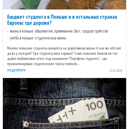
Бюджет студента в Польше и в остальных странах
Европы: где дороже?
жизнь в польше: общежитие, проживание, быт, трудоустройство
учеба в польше: студенческая жизнь
Многие польские студенты жалуются на дороговизну жизни. А как же обстоят
дела у соседей? Где студенту жить хорошо? Союз польских банков не так
давно опубликовал отчет под названием "Портфель студента" , где
проанализировал студенческие траты поляков ...
подробнее
25.01.2018