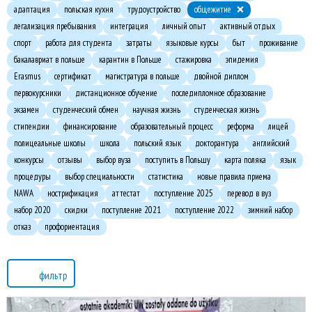
адаптация
польская кухня
трудоустройство
общежитие
легализация пребывания
интеграция
личный опыт
активный отдых
спорт
работа для студента
затраты
языковые курсы
быт
проживание
бакалавриат в польше
карантин в Польше
стажировка
эпидемия
Erasmus
сертификат
магистратура в польше
двойной диплом
первокурсники
дистанционное обучение
последипломное образование
экзамен
студенческий обмен
научная жизнь
студенческая жизнь
стипендии
финансирование
образовательный процесс
реформа
лицей
полицеальные школы
школа
польский язык
докторантура
английский
конкурсы
отзывы
выбор вуза
поступить в Польшу
карта поляка
язык
процедуры
выбор специальности
статистика
новые правила приема
NAWA
нострификация
аттестат
поступление 2025
перевод в вуз
набор 2020
скидки
поступление 2021
поступление 2022
зимний набор
отказ
профориентация
фильтр