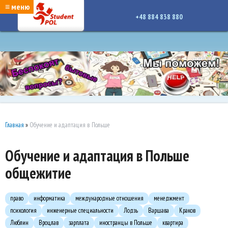
google-site-verification: google7a917c261df1566b.htmlgoogle-site-verification:
≡ меню
google7a917c261df1566b.html
+48 884 838 880
Главная
»
Обучение и адаптация в Польше
Обучение и адаптация в Польше
общежитие
право
информатика
международные отношения
менеджмент
психология
инженерные специальности
Лодзь
Варшава
Краков
Люблин
Вроцлав
зарплата
иностранцы в Польше
квартира