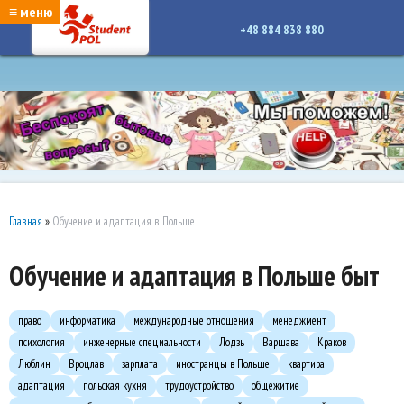
google-site-verification: google7a917c261df1566b.htmlgoogle-site-verification:
≡ меню
google7a917c261df1566b.html
+48 884 838 880
Главная
»
Обучение и адаптация в Польше
Обучение и адаптация в Польше быт
право
информатика
международные отношения
менеджмент
психология
инженерные специальности
Лодзь
Варшава
Краков
Люблин
Вроцлав
зарплата
иностранцы в Польше
квартира
адаптация
польская кухня
трудоустройство
общежитие