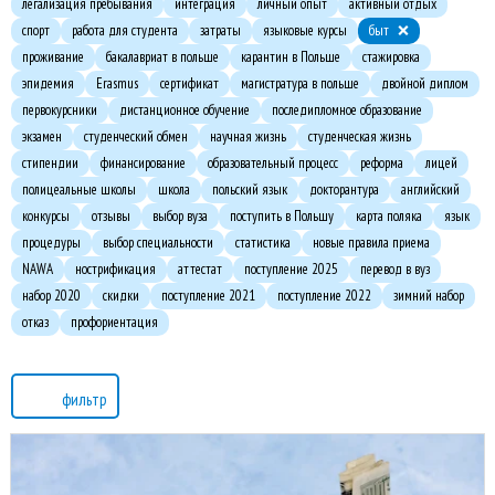
легализация пребывания
интеграция
личный опыт
активный отдых
спорт
работа для студента
затраты
языковые курсы
быт
проживание
бакалавриат в польше
карантин в Польше
стажировка
эпидемия
Erasmus
сертификат
магистратура в польше
двойной диплом
первокурсники
дистанционное обучение
последипломное образование
экзамен
студенческий обмен
научная жизнь
студенческая жизнь
стипендии
финансирование
образовательный процесс
реформа
лицей
полицеальные школы
школа
польский язык
докторантура
английский
конкурсы
отзывы
выбор вуза
поступить в Польшу
карта поляка
язык
процедуры
выбор специальности
статистика
новые правила приема
NAWA
нострификация
аттестат
поступление 2025
перевод в вуз
набор 2020
скидки
поступление 2021
поступление 2022
зимний набор
отказ
профориентация
фильтр