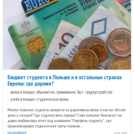
Бюджет студента в Польше и в остальных странах
Европы: где дороже?
жизнь в польше: общежитие, проживание, быт, трудоустройство
учеба в польше: студенческая жизнь
Многие польские студенты жалуются на дороговизну жизни. А как же обстоят
дела у соседей? Где студенту жить хорошо? Союз польских банков не так
давно опубликовал отчет под названием "Портфель студента" , где
проанализировал студенческие траты поляков ...
подробнее
25.01.2018