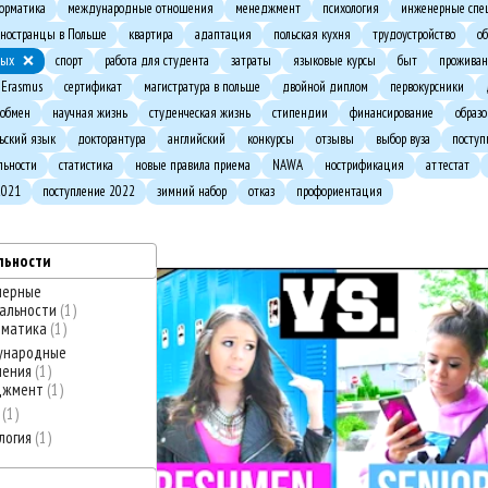
орматика
международные отношения
менеджмент
психология
инженерные спе
ностранцы в Польше
квартира
адаптация
польская кухня
трудоустройство
о
дых
спорт
работа для студента
затраты
языковые курсы
быт
проживан
Erasmus
сертификат
магистратура в польше
двойной диплом
первокурсники
 обмен
научная жизнь
студенческая жизнь
стипендии
финансирование
образ
ьский язык
докторантура
английский
конкурсы
отзывы
выбор вуза
поступ
льности
статистика
новые правила приема
NAWA
нострификация
аттестат
2021
поступление 2022
зимний набор
отказ
профориентация
льности
нерные
альности
1
рматика
1
ународные
шения
1
джмент
1
о
1
логия
1