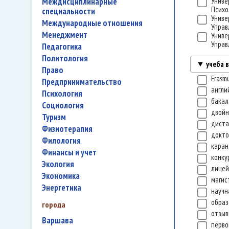
междисциплинарные
Униве
Психо
специальности
Униве
международные отношения
Управ
менеджмент
Униве
Управ
педагогика
политология
учеба 
право
Erasm
предпринимательство
англи
психология
бакал
социология
двой
туризм
диста
физиотерапия
докт
филология
каран
финансы и учет
конку
экология
лице
экономика
магис
энергетика
научн
образ
города
отзы
Варшава
перво