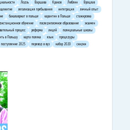
циальности
Лодзь
Варшава
Краков
Люблин
Вроцлав
бщежитие
легализация пребывания
интеграция
личный опыт
ие
бакалавриат в польше
карантин в Польше
стажировка
дистанционное обучение
последипломное образование
экзамен
овательный процесс
реформа
лицей
полицеальные школы
ить в Польшу
карта поляка
язык
процедуры
поступление 2025
перевод в вуз
набор 2020
скидки