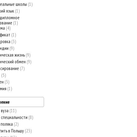
еальные школы
1
кий язык
1
едипломное
зование
1
рма
4
ификат
1
ировка
3
ендии
9
нческая жизнь
9
нческий обмен
9
нсирование
7
а
5
мен
3
емия
1
ление
 вуза
11
 специальности
8
 поляка
2
пить в Польшу
23