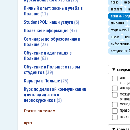
право
инф
Личный опыт: жизнь и учеба в
зарплата
и
Польше
11
активный от
StudentPOL: наши услуги
6
эпидемия
Полезная информация
45
студенческий
школа
пол
Семинары по образованию в
Польше
22
выбор специа
поступление 
Обучение и адаптация в
Польше
63
Обучение в Польше: отзывы
специа
студентов
29
инже
Карьера в Польше
23
специ
инфо
Курс по деловой коммуникации
межд
для кандидатов и
отно
первокурсников
1
мене
прав
Статьи по темам
психо
вузы
города