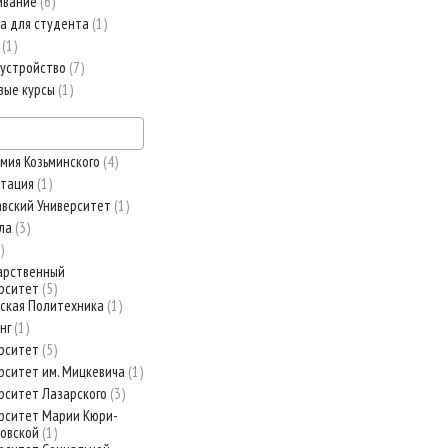
ивание
6
а для студента
1
т
1
устройство
7
вые курсы
1
мия Козьминского
4
стация
1
вский Университет
1
ула
3
арственный
рситет
5
ская Политехника
1
нг
1
рситет
5
рситет им. Мицкевича
1
рситет Лазарского
3
рситет Марии Кюри-
овской
1