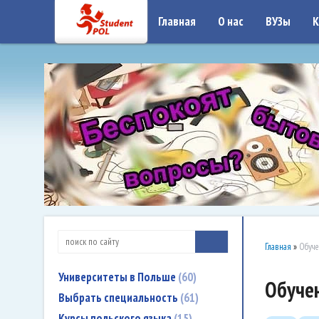
google-site-verification: google7a917c261df1566b.htmlgoogle-site-verificati
Главная
О нас
ВУЗы
К
Главная
»
Обуче
Университеты в Польше
60
Обучен
Выбрать специальность
61
Курсы польского языка
15