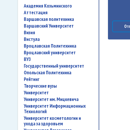
Академия Козьминского
аттестация
Варшавская политехника
Варшавский Университет
Отп
Визия
Вистула
Вроцлавская Политехника
Вроцлавский университет
ВУЗ
государственный университет
Опольская Политехника
рейтинг
творческие вузы
университет
Университет им. Мицкевича
Университет Информационных
Технологий
университет косметологии и
ухода за здоровьем