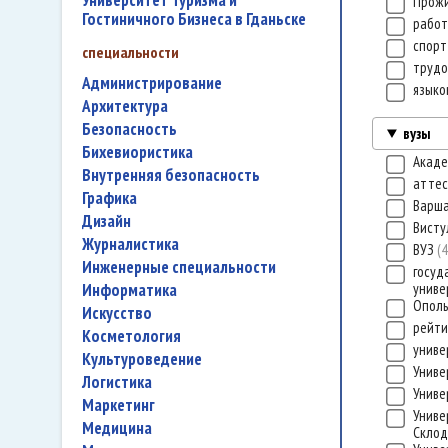
Университет Туризма и
Прож
Гостиничного Бизнеса в Гданьске
работ
спор
специальности
трудо
администрирование
языко
архитектура
безопасность
вузы
бихевиористика
Акаде
внутренняя безопасность
атте
графика
Варша
дизайн
Вист
журналистика
ВУЗ
4
инженерные специальности
госуд
информатика
униве
Ополь
искусство
рейти
косметология
униве
культуроведение
Униве
логистика
Униве
маркетинг
Униве
медицина
Склод