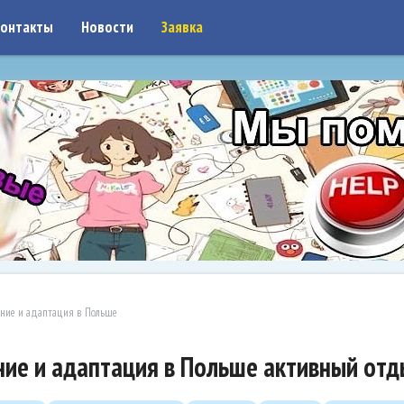
on: google7a917c261df1566b.html
онтакты
Новости
Заявка
ние и адаптация в Польше
ие и адаптация в Польше активный от