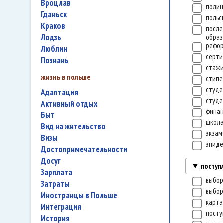
Вроцлав
полиц
Гданьск
польс
Краков
посл
Лодзь
обра
рефо
Люблин
серт
Познань
стаж
жизнь в польше
стип
студе
адаптация
студе
активный отдых
фина
быт
школ
вид на жительство
экза
визы
эпид
достопримечательности
досуг
поступ
зарплата
выбор
затраты
выбор
иностранцы в Польше
карта
интеграция
посту
история