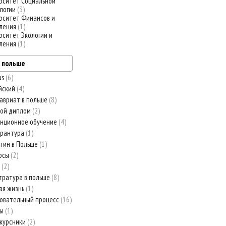
рситет Социальной
логии
3
рситет Финансов и
ления
1
рситет Экологии и
ления
1
в польше
us
6
йский
4
авриат в польше
8
ной диплом
2
нционное обучение
4
орантура
1
тин в Польше
1
рсы
2
й
2
тратура в польше
8
ая жизнь
1
овательный процесс
16
вы
1
курсники
2