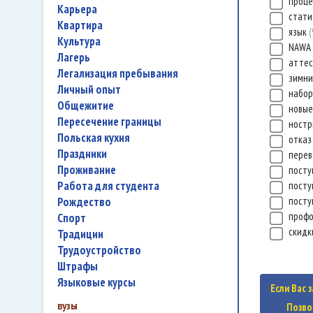
проц
карьера
стати
квартира
язык
культура
NAWA
лагерь
атте
легализация пребывания
зимни
личный опыт
набор
общежитие
новые
пересечение границы
ност
польская кухня
отка
праздники
перев
проживание
посту
работа для студента
посту
Рождество
посту
проф
спорт
скид
традиции
трудоустройство
штрафы
языковые курсы
Если Вас 
вузы
Позво