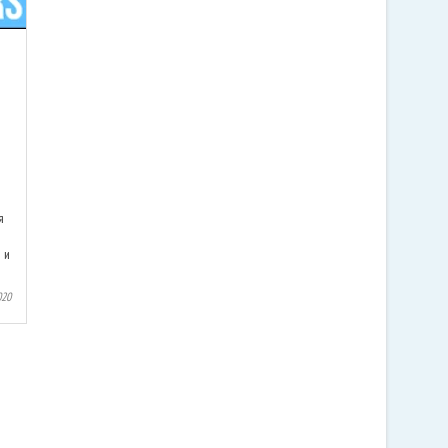
я
 и
020