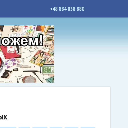
+48 884 838 880
дых