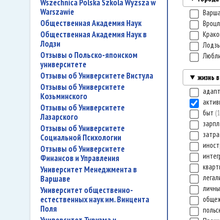
Wszechnica Polska Szkola Wyzsza w
Warszawie
Варш
Общественная Академия Наук
Вроц
Общественная Академия Наук в
Крак
Лодзи
Лодз
Отзывы о Польско-японском
Любл
университете
Отзывы об Университете Вистула
жизнь 
Отзывы об Университете
адап
Козьминского
актив
Отзывы об Университете
быт
Лазарского
зарп
Отзывы об Университете
затр
Социальной Психологии
иност
Отзывы об Университете
интег
Финансов и Управления
квар
Университет Менеджмента в
легал
Варшаве
личны
Университет общественно-
естественных наук им. Винцента
обще
Поля
польс