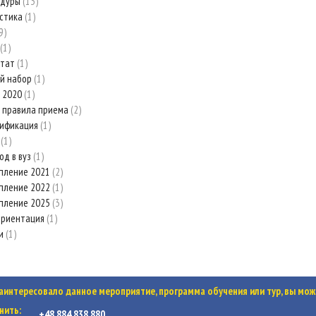
едуры
13
стика
1
9
1
стат
1
й набор
1
 2020
1
 правила приема
2
рификация
1
з
1
од в вуз
1
пление 2021
2
пление 2022
1
пление 2025
3
ориентация
1
ки
1
заинтересовало данное мероприятие, программа обучения или тур, вы мож
нить:
+48 884 838 880