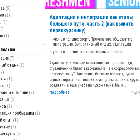
ава
5
лав
1
Адаптация и интеграция как этапы
ов
1
большого пути, часть 2 (как выжить
ь
1
первокурснику)
ин
1
жизнь в польше: спорт, Проживание, общежитие,
интеграция, быт, активный отдых, адаптация
в польше
учеба в польше: образовательный процесс
тация
7
Сданы вступительные испытания, волнения позади,
ный отдых
1
студенческий билет в кармане. На чем сосредоточитьс
12
первокурснику? Навалились бытовые вопросы, нужно
лата
1
социализироваться в новой среде, дома остались друзья
родители, а еще учеба на чужом языке. Мы в ...
аты
1
подробнее
ранцы в Польше
9
12.10.2
рация
3
тира
2
изация пребывания
1
й опыт
1
житие
7
кая кухня
3