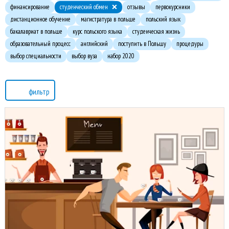
финансирование
студенческий обмен
отзывы
первокурсники
дистанционное обучение
магистратура в польше
польский язык
бакалавриат в польше
курс польского языка
студенческая жизнь
образовательный процесс
английский
поступить в Польшу
процедуры
выбор специальности
выбор вуза
набор 2020
фильтр