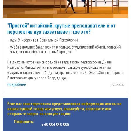
"Простой" китайский, крутые преподаватели и от
перспектив дух захватывает: где это?
вузы: Университет Социальной Психологии
учеба в польше: бакалавриат в польше, студенческий обмен, польский
язык, отзывы, образовательный процесс
На днях мы встречались с одной из варшавских первокурсниц. Диана
Иванова из Минска учится в известном польском вузе. Сможете ли вы
угадать, в каком именно? - Диана, нравится учиться? - Очень. Хотя и непросто.
В некоторые дни у нас по 5 пар, да-да, ...
подробнее
27.02.2020
Если вас заинтересовала представленная информация или вы не
нашли нужный товар или услугу, пожалуйста, позвоните или
отправьте запрос на консультацию:
Позвонить:
+48 884 838 880