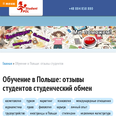
google-site-verification: google7a917c261df1566b.htmlgoogle-site-verification:
≡ меню
google7a917c261df1566b.html
+48 884 838 880
Главная
»
Обучение в Польше: отзывы студентов
Обучение в Польше: отзывы
студентов студенческий обмен
косметология
туризм
маркетинг
психология
международные отношения
журналистика
право
филология
карьера
личный опыт
трудоустройство
иностранцы в Польше
стипендии
неделимая магистратура