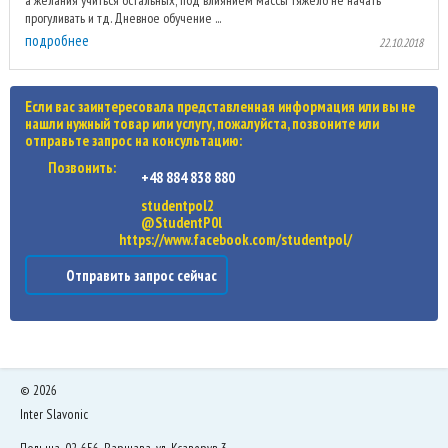
а желания учиться остальных, под влиянием массы тяжело не начать
прогуливать и тд. Дневное обучение ...
подробнее
22.10.2018
Если вас заинтересовала представленная информация или вы не
нашли нужный товар или услугу, пожалуйста, позвоните или
отправьте запрос на консультацию:
Позвонить:
+48 884 838 880
studentpol2
@StudentP0l
https://www.facebook.com/studentpol/
Отправить запрос сейчас
©
2026
Inter Slavonic
Польша, 02-656, Варшава, ул. Ксаверув 3