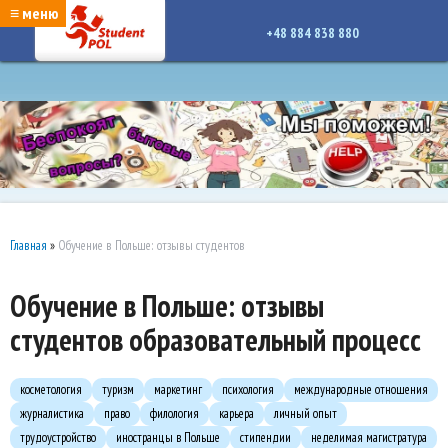
google-site-verification: google7a917c261df1566b.htmlgoogle-site-verification:
≡ меню
google7a917c261df1566b.html
+48 884 838 880
Главная
»
Обучение в Польше: отзывы студентов
Обучение в Польше: отзывы
студентов образовательный процесс
косметология
туризм
маркетинг
психология
международные отношения
журналистика
право
филология
карьера
личный опыт
трудоустройство
иностранцы в Польше
стипендии
неделимая магистратура