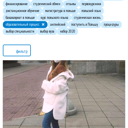
финансирование
студенческий обмен
отзывы
первокурсники
дистанционное обучение
магистратура в польше
польский язык
бакалавриат в польше
курс польского языка
студенческая жизнь
образовательный процесс
английский
поступить в Польшу
процедуры
выбор специальности
выбор вуза
набор 2020
фильтр