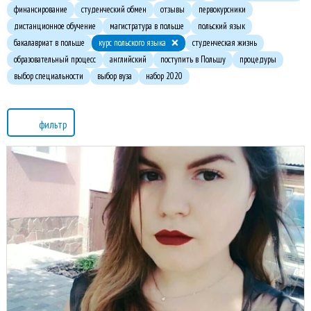
финансирование
студенческий обмен
отзывы
первокурсники
дистанционное обучение
магистратура в польше
польский язык
бакалавриат в польше
курс польского языка
студенческая жизнь
образовательный процесс
английский
поступить в Польшу
процедуры
выбор специальности
выбор вуза
набор 2020
фильтр