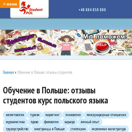
google-site-verification: google7a917c261df1566b.htmlgoogle-site-verification:
≡ меню
google7a917c261df1566b.html
+48 884 838 880
Главная
»
Обучение в Польше: отзывы студентов
Обучение в Польше: отзывы
студентов курс польского языка
косметология
туризм
маркетинг
психология
международные отношения
журналистика
право
филология
карьера
личный опыт
трудоустройство
иностранцы в Польше
стипендии
неделимая магистратура