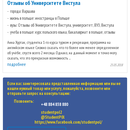
Отзывы об Университете Вистула
города: Варшава
жизнь в польше: иностранцы в Польше
вузы: Отзывы об Университете Вистула, университет, ВУЗ, Вистула
учеба в польше: курс польского языка, бакалавриат в польше, отзывы
Анна Хуртак, студентка 1-го курса туризм и рекреация, программа на
английском языке Сложно сказать что-то более или менее определенное
об учёбе, спустя всего 2 месяца. Однако, на данный момент я точно могу
сказать, что это прекрасная возможность ...
подробнее
25.05.2018
Если вас заинтересовала представленная информация или вы не
нашли нужный товар или услугу, пожалуйста, позвоните или
отправьте запрос на консультацию:
Позвонить:
+48 884 838 880
studentpol2
@StudentP0l
https://www.facebook.com/studentpol/