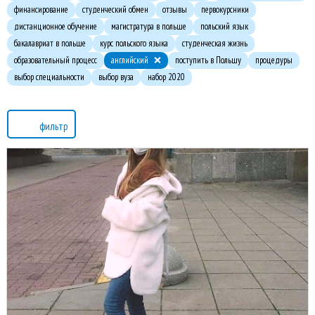
финансирование
студенческий обмен
отзывы
первокурсники
дистанционное обучение
магистратура в польше
польский язык
бакалавриат в польше
курс польского языка
студенческая жизнь
образовательный процесс
английский
поступить в Польшу
процедуры
выбор специальности
выбор вуза
набор 2020
фильтр