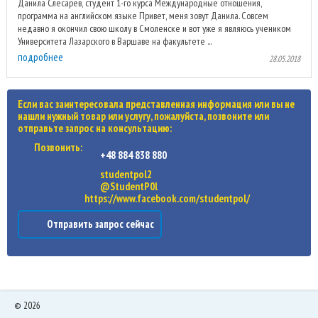
Данила Слесарев, студент 1-го курса Международные отношения,
программа на английском языке Привет, меня зовут Данила. Совсем
недавно я окончил свою школу в Смоленске и вот уже я являюсь учеником
Университета Лазарского в Варшаве на факультете ...
подробнее
28.05.2018
Если вас заинтересовала представленная информация или вы не
нашли нужный товар или услугу, пожалуйста, позвоните или
отправьте запрос на консультацию:
Позвонить:
+48 884 838 880
studentpol2
@StudentP0l
https://www.facebook.com/studentpol/
Отправить запрос сейчас
©
2026