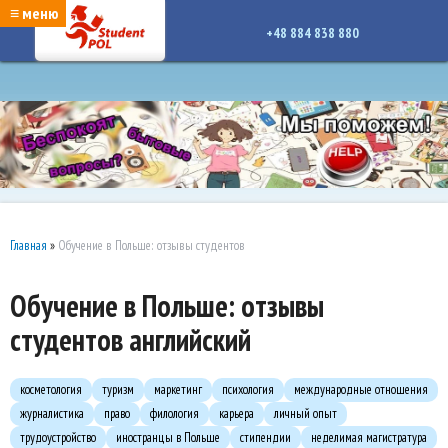
google-site-verification: google7a917c261df1566b.htmlgoogle-site-verification:
≡ меню
google7a917c261df1566b.html
+48 884 838 880
Главная
»
Обучение в Польше: отзывы студентов
Обучение в Польше: отзывы
студентов английский
косметология
туризм
маркетинг
психология
международные отношения
журналистика
право
филология
карьера
личный опыт
трудоустройство
иностранцы в Польше
стипендии
неделимая магистратура