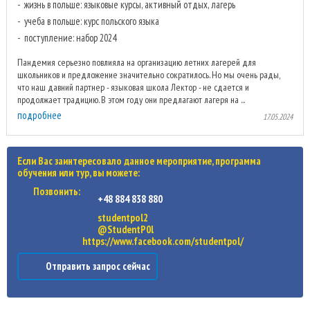
жизнь в польше: языковые курсы, активный отдых, лагерь
учеба в польше: курс польского языка
поступление: набор 2024
Пандемия серьезно повлияла на организацию летних лагерей для
школьников и предложение значительно сократилось. Но мы очень рады,
что наш давний партнер - языковая школа Лектор - не сдается и
продолжает традицию. В этом году они предлагают лагеря на ...
подробнее
17.05.2024
Если Вас заинтересовало данное мероприятие, программа
обучения или тур, вы можете:
Позвонить:
+48 884 838 880
studentpol2
@StudentP0l
https://www.facebook.com/studentpol/
Отправить запрос сейчас