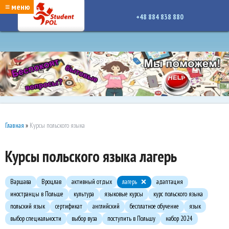
google-site-verification: google7a917c261df1566b.htmlgoogle-site-verification:
≡ меню
google7a917c261df1566b.html
+48 884 838 880
Главная
»
Курсы польского языка
Курсы польского языка лагерь
Варшава
Вроцлав
активный отдых
лагерь
адаптация
иностранцы в Польше
культура
языковые курсы
курс польского языка
польский язык
сертификат
английский
бесплатное обучение
язык
выбор специальности
выбор вуза
поступить в Польшу
набор 2024