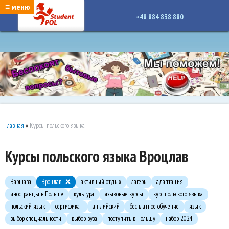
google-site-verification: google7a917c261df1566b.htmlgoogle-site-verification:
≡ меню
google7a917c261df1566b.html
+48 884 838 880
Главная
»
Курсы польского языка
Курсы польского языка Вроцлав
Варшава
Вроцлав
активный отдых
лагерь
адаптация
иностранцы в Польше
культура
языковые курсы
курс польского языка
польский язык
сертификат
английский
бесплатное обучение
язык
выбор специальности
выбор вуза
поступить в Польшу
набор 2024