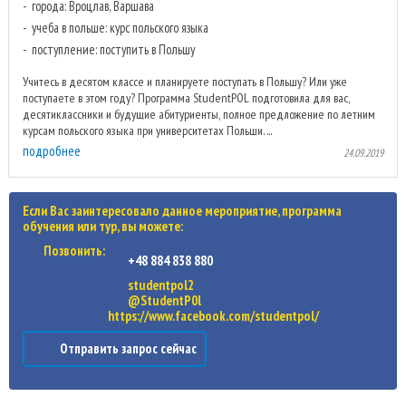
города: Вроцлав, Варшава
учеба в польше: курс польского языка
поступление: поступить в Польшу
Учитесь в десятом классе и планируете поступать в Польшу? Или уже
поступаете в этом году? Программа StudentPOL подготовила для вас,
десятиклассники и будущие абитуриенты, полное предложение по летним
курсам польского языка при университетах Польши. ...
подробнее
24.09.2019
Если Вас заинтересовало данное мероприятие, программа
обучения или тур, вы можете:
Позвонить:
+48 884 838 880
studentpol2
@StudentP0l
https://www.facebook.com/studentpol/
Отправить запрос сейчас