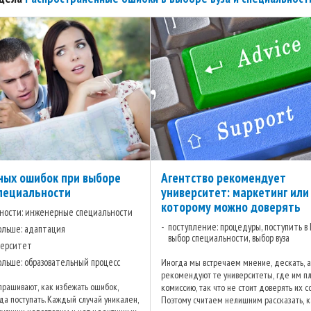
ных ошибок при выборе
Агентство рекомендует
специальности
университет: маркетинг или
которому можно доверять
ности: инженерные специальности
поступление: процедуры, поступить в
польше: адаптация
выбор специальности, выбор вуза
иверситет
польше: образовательный процесс
Иногда мы встречаем мнение, дескать, а
рекомендуют те университеты, где им п
прашивают, как избежать ошибок,
комиссию, так что не стоит доверять их с
да поступать. Каждый случай уникален,
Поэтому считаем нелишним рассказать, к