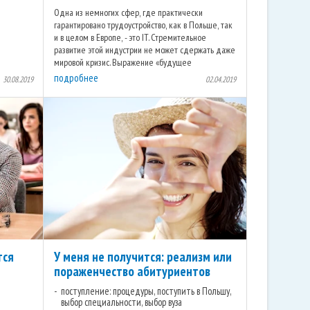
и
Одна из немногих сфер, где практически
гарантировано трудоустройство, как в Польше, так
и в целом в Европе, - это IT. Стремительное
развитие этой индустрии не может сдержать даже
мировой кризис. Выражение «будущее
принадлежит новым ...
подробнее
30.08.2019
02.04.2019
тся
У меня не получится: реализм или
пораженчество абитуриентов
поступление: процедуры, поступить в Польшу,
выбор специальности, выбор вуза