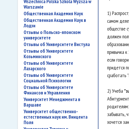
Wszechnica Polska Szkola Wyzsza w
Warszawie
1) Распрос
Общественная Академия Наук
Общественная Академия Наук в
самом деле,
Лодзи
обществе с
Отзывы о Польско-японском
должен пол
университете
образования
Отзывы об Университете Вистула
Отзывы об Университете
привычка к
Козьминского
если говор
Отзывы об Университете
придется п
Лазарского
Отзывы об Университете
сработать "
Социальной Психологии
Отзывы об Университете
2) Учеба
"з
Финансов и Управления
Абитуриент 
Университет Менеджмента в
Варшаве
родителям: 
Университет общественно-
забывать, 
естественных наук им. Винцента
хочется за
Поля