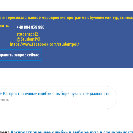
заинтересовало данное мероприятие, программа обучения или тур, вы мож
нить:
+48 884 838 880
studentpol2
@StudentP0l
https://www.facebook.com/studentpol/
равить запрос сейчас
е Распространенные ошибки в выборе вуза и специальности
тегория
здела
Распространенные ошибки в выборе вуза и специальност