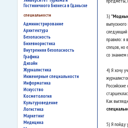
Университет Туризма и
предметы, 
Гостиничного Бизнеса в Гданьске
специальности
3)
"Модные
администрирование
выпускного 
архитектура
следующий 
безопасность
правило: я
бихевиористика
спецов, но 
внутренняя безопасность
со знанием 
графика
дизайн
журналистика
4) Я хочу у
инженерные специальности
журналисто
информатика
Российские
искусство
старшеклас
косметология
Как выгляд
культуроведение
специальн
логистика
маркетинг
медицина
5) Я пойду 