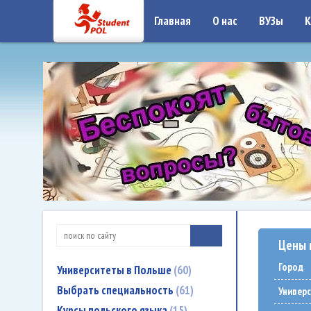
google-site-verification: google7a917c261df1566b.htmlgoogle-site-verificati
Главная
О нас
ВУЗы
К
Цены 
Город
Университеты в Польше
60
Выбрать специальность
61
Универ
Курсы польского языка
15