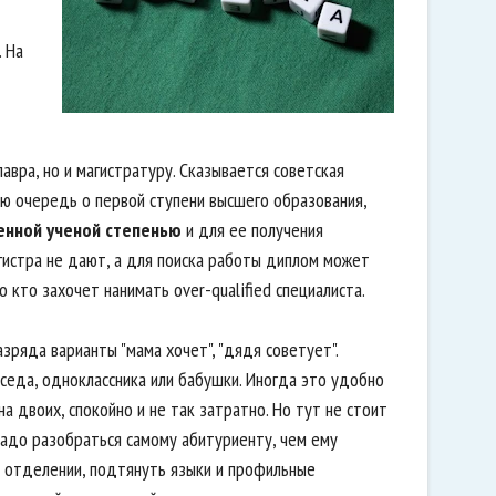
. На
авра, но и магистратуру. Сказывается советская
ую очередь о первой ступени высшего образования,
енной ученой степенью
и для ее получения
гистра не дают, а для поиска работы диплом может
о кто захочет нанимать over-qualified специалиста.
азряда варианты "мама хочет", "дядя советует".
оседа, одноклассника или бабушки. Иногда это удобно
а двоих, спокойно и не так затратно. Но тут не стоит
Надо разобраться самому абитуриенту, чем ему
м отделении, подтянуть языки и профильные