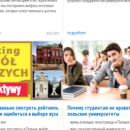
ускник неповторим и нет идентичных
устроено сотрудничество университетов 
о мы постарались выбрать несколько
агентств, чтобы снять ...
ок, которые могут помешать достичь
езультата ...
е
подробнее
20.02.2019
вильно смотреть рейтинги,
Почему студентам не нравя
е ошибиться в выборе вуза
польские университеты
тинг
жизнь в польше: иностранцы в Польше
ние: поступить в Польшу, выбор
вузы: государственный университет