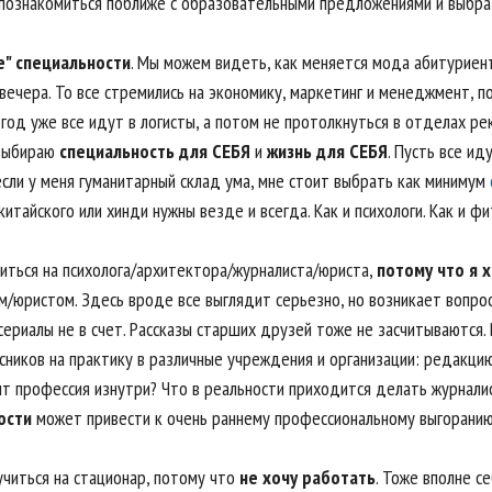
познакомиться поближе с образовательными предложениями и выбра
" специальности
. Мы можем видеть, как меняется мода абитуриент
вечера. То все стремились на экономику, маркетинг и менеджмент, по
год уже все идут в логисты, а потом не протолкнуться в отделах ре
 выбираю
специальность для СЕБЯ
и
жизнь для СЕБЯ
. Пусть все и
если у меня гуманитарный склад ума, мне стоит выбрать как минимум
китайского или хинди нужны везде и всегда. Как и психологи. Как и ф
читься на психолога/архитектора/журналиста/юриста,
потому что я 
м/юристом. Здесь вроде все выглядит серьезно, но возникает вопро
 сериалы не в счет. Рассказы старших друзей тоже не засчитываются
сников на практику в различные учреждения и организации: редакци
ит профессия изнутри? Что в реальности приходится делать журнали
ости
может привести к очень раннему профессиональному выгоранию
учиться на стационар, потому что
не хочу работать
. Тоже вполне с