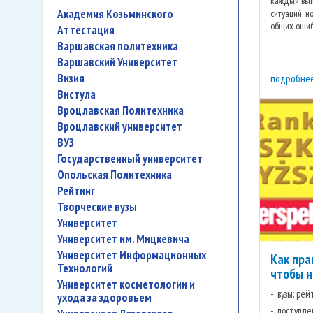
каждый вып
Академия Козьминского
ситуаций, н
общих ошиб
аттестация
желаемого р
Варшавская политехника
Варшавский Университет
Визия
подробне
Вистула
Вроцлавская Политехника
Вроцлавский университет
ВУЗ
государственный университет
Опольская Политехника
рейтинг
творческие вузы
университет
Университет им. Мицкевича
Университет Информационных
Как пра
Технологий
чтобы н
университет косметологии и
вузы: рей
ухода за здоровьем
поступле