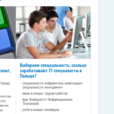
Выбираем специальность: сколько
 опыт,
зарабатывают IT-специалисты в
Польше?
 Польшу,
специальности: информатика, инженерные
специальности, менеджмент
жизнь в польше: трудоустройство
гентства
вузы: Университет Информационных
латят
Технологий
оветам.
учеба в польше: инновации
ак