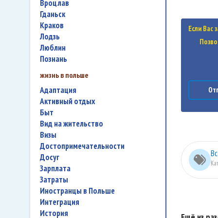
Вроцлав
Гданьск
Краков
Если Вас 
Лодзь
Позво
Люблин
Познань
жизнь в польше
адаптация
Отп
активный отдых
быт
вид на жительство
визы
достопримечательности
Вс
досуг
Ка
зарплата
затраты
иностранцы в Польше
интеграция
история
Ещё из ра