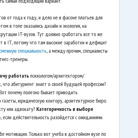
ть самый подходящий вариант.
ов от года к году, и дело не в фасоне платьев для
том в топе оказались дизайн и экология, на
крутации IT-вузов. Тут должно сработать все то же
дут в IT, потому что там высокие заработки и дефицит
смежную специальность
, а между прочим, специалисты
итнес-тренеры.
хочу работать
психологом/архитектором/
с, что абитуриент знает о своей будущей профессии?
. Вот почему полезно бывает приводить
ю газеты, юридическую контору, архитектурное бюро.
сту или адвокату?
Категоричность в выборе
, если действительность разойдется с ожиданиями.
ебе мотивация. Только вот учеба в достойном вузе по