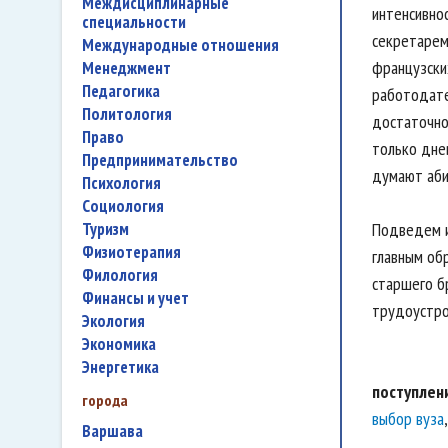
междисциплинарные
интенсивно
специальности
секретарем
международные отношения
французских
менеджмент
педагогика
работодате
политология
достаточно
право
только дне
предпринимательство
думают аби
психология
социология
туризм
Подведем и
физиотерапия
главным об
филология
старшего б
финансы и учет
трудоустро
экология
экономика
энергетика
поступлен
города
выбор вуза
Варшава