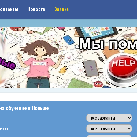
on: google7a917c261df1566b.html
онтакты
Новости
Заявка
на обучение в Польше
ситет