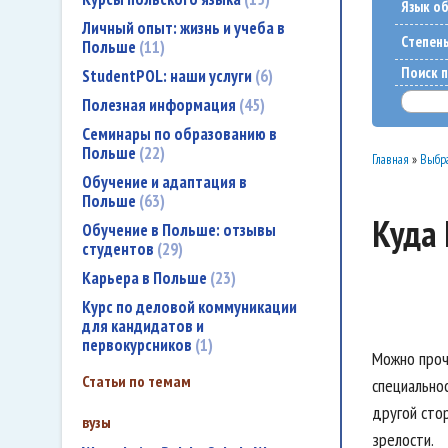
Язык о
Личный опыт: жизнь и учеба в
Cтепен
Польше
11
Поиск п
StudentPOL: наши услуги
6
Полезная информация
45
Семинары по образованию в
Польше
22
Главная
»
Выбра
Обучение и адаптация в
Польше
63
Куда 
Обучение в Польше: отзывы
студентов
29
Карьера в Польше
23
Курс по деловой коммуникации
для кандидатов и
первокурсников
1
Можно проч
Статьи по темам
специально
другой сто
вузы
зрелости.