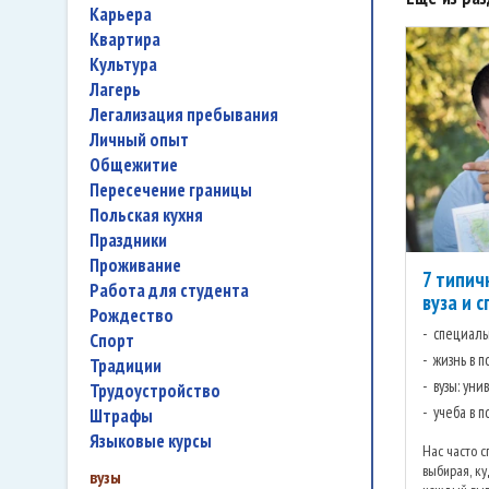
карьера
квартира
культура
лагерь
легализация пребывания
личный опыт
общежитие
пересечение границы
польская кухня
праздники
проживание
7 типич
работа для студента
вуза и 
Рождество
специаль
спорт
жизнь в 
традиции
вузы: ун
трудоустройство
учеба в 
штрафы
языковые курсы
Нас часто с
выбирая, ку
вузы