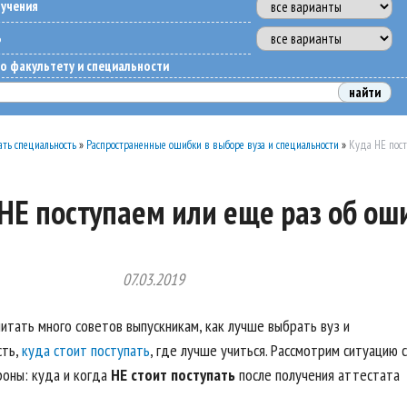
бучения
ь
о факультету и специальности
ть специальность
»
Распространенные ошибки в выборе вуза и специальности
»
Куда НЕ пост
НЕ поступаем или еще раз об ош
07.03.2019
итать много советов выпускникам, как лучше выбрать вуз и
сть,
куда стоит поступать
, где лучше учиться. Рассмотрим ситуацию с
роны: куда и когда
НЕ стоит поступать
после получения аттестата