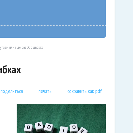
упаем или еще раз об ошибках
ибках
поделиться
печать
сохранить как pdf