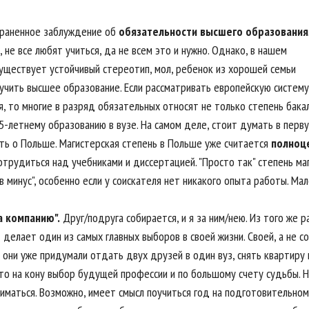
траненное заблуждение об
обязательности высшего образования
 не все любят учиться, да не всем это и нужно. Однако, в нашем
уществует устойчивый стереотип, мол, ребенок из хорошей семьи
учить высшее образование. Если рассматривать европейскую систему
, то многие в разряд обязательных относят не только степень бакал
 5-летнему образованию в вузе. На самом деле, стоит думать в перв
ить о Польше. Магистерская степень в Польше уже считается
полноц
отрудиться над учебниками и диссертацией. "Просто так" степень ма
в минус", особенно если у соискателя нет никакого опыта работы. Мал
а компанию".
Друг/подруга собирается, и я за ним/нею. Из того же р
делает один из самых главных выборов в своей жизни. Своей, а не с
они уже придумали отдать двух друзей в один вуз, снять квартиру н
что на кону выбор будущей профессии и по большому счету судьбы. 
ниматься. Возможно, имеет смысл поучиться год на подготовительно