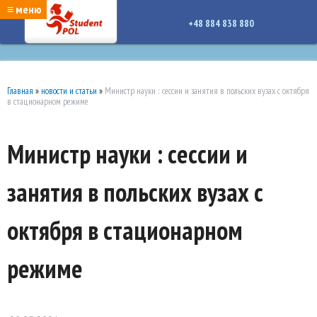
google-site-verification: google7a917c261df1566b.htmlgoogle-site-verification:
≡ меню
google7a917c261df1566b.html
+48 884 838 880
Главная
»
новости и статьи
»
Министр науки : сессии и занятия в польских вузах с октября
в стационарном режиме
Министр науки : сессии и
занятия в польских вузах с
октября в стационарном
режиме