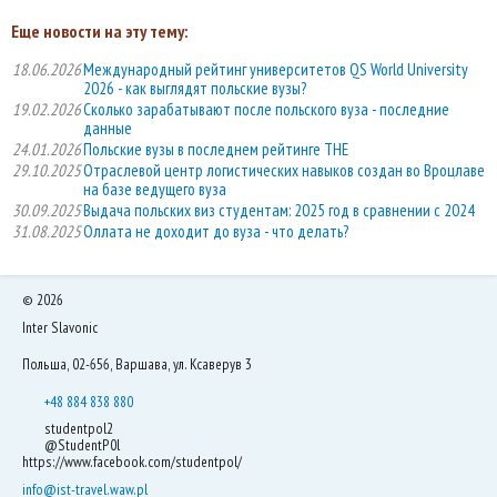
Еще новости на эту тему:
18.06.2026
Международный рейтинг университетов QS World University
2026 - как выглядят польские вузы?
19.02.2026
Сколько зарабатывают после польского вуза - последние
данные
24.01.2026
Польские вузы в последнем рейтинге THE
29.10.2025
Отраслевой центр логистических навыков создан во Вроцлаве
на базе ведущего вуза
30.09.2025
Выдача польских виз студентам: 2025 год в сравнении с 2024
31.08.2025
Оллата не доходит до вуза - что делать?
©
2026
Inter Slavonic
Польша, 02-656, Варшава, ул. Ксаверув 3
+48 884 838 880
studentpol2
@StudentP0l
https://www.facebook.com/studentpol/
info@ist-travel.waw.pl