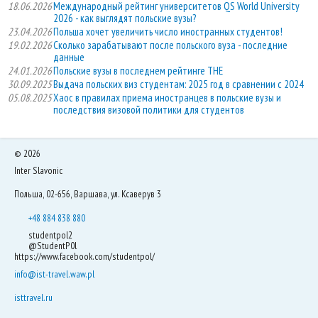
18.06.2026
Международный рейтинг университетов QS World University
2026 - как выглядят польские вузы?
23.04.2026
Польша хочет увеличить число иностранных студентов!
19.02.2026
Сколько зарабатывают после польского вуза - последние
данные
24.01.2026
Польские вузы в последнем рейтинге THE
30.09.2025
Выдача польских виз студентам: 2025 год в сравнении с 2024
05.08.2025
Хаос в правилах приема иностранцев в польские вузы и
последствия визовой политики для студентов
©
2026
Inter Slavonic
Польша, 02-656, Варшава, ул. Ксаверув 3
+48 884 838 880
studentpol2
@StudentP0l
https://www.facebook.com/studentpol/
info@ist-travel.waw.pl
isttravel.ru