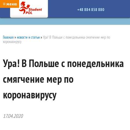
google-site-verification: google7a917c261df1566b.htmlgoogle-site-verification:
≡ меню
google7a917c261df1566b.html
+48 884 838 880
Главная
»
новости и статьи
»
Ура! В Польше с понедельника смягчение мер по
коронавирусу
Ура! В Польше с понедельника
смягчение мер по
коронавирусу
17.04.2020