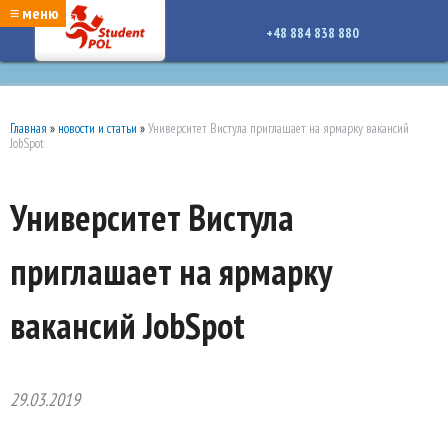
google-site-verification: google7a917c261df1566b.htmlgoogle-site-verification:
≡ меню
google7a917c261df1566b.html
+48 884 838 880
Главная
»
новости и статьи
»
Университет Вистула приглашает на ярмарку вакансий
JobSpot
Университет Вистула
приглашает на ярмарку
вакансий JobSpot
29.03.2019