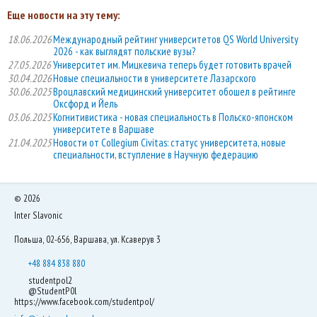
Еще новости на эту тему:
18.06.2026
Международный рейтинг университетов QS World University
2026 - как выглядят польские вузы?
27.05.2026
Университет им. Мицкевича теперь будет готовить врачей
30.04.2026
Новые специальности в университете Лазарского
30.06.2025
Вроцлавский медицинский университет обошел в рейтинге
Оксфорд и Йель
03.06.2025
Когнитивистика - новая специальность в Польско-японском
университете в Варшаве
21.04.2025
Новости от Collegium Civitas: статус университета, новые
специальности, вступление в Научную федерацию
©
2026
Inter Slavonic
Польша, 02-656, Варшава, ул. Ксаверув 3
+48 884 838 880
studentpol2
@StudentP0l
https://www.facebook.com/studentpol/