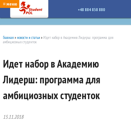
google-site-verification: google7a917c261df1566b.htmlgoogle-site-verification:
≡ меню
google7a917c261df1566b.html
+48 884 838 880
Главная
»
новости и статьи
»
Идет набор в Академию Лидерш: программа для
амбициозных студенток
Идет набор в Академию
Лидерш: программа для
амбициозных студенток
15.11.2018