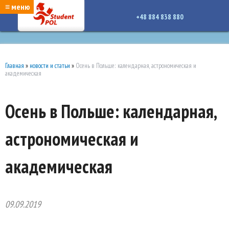
google-site-verification: google7a917c261df1566b.htmlgoogle-site-verification:
≡ меню
google7a917c261df1566b.html
+48 884 838 880
Главная
»
новости и статьи
»
Осень в Польше: календарная, астрономическая и
академическая
Осень в Польше: календарная,
астрономическая и
академическая
09.09.2019