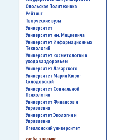
Опольская Политехника
рейтинг
творческие вузы
университет
Университет им. Мицкевича
Университет Информационных
Технологий
университет косметологии и
ухода за здоровьем
Университет Лазарского
Университет Марии Кюри-
Склодовской
Университет Социальной
Психологии
Университет Финансов и
Управления
Университет Экологии и
Управления
Ягеллонский университет
учеба в польше