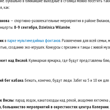
ние. Буквально в ближайшие выходные в столица можно посетить так
, как:
анова
— спортивно-развлекательные мероприятия в районе Виланов,
онцерты.
8-9 сентября, Dzielnica Wilanów
.
ик
в
парке мультимедийных фонтанов
. Развлечения для всей семьи, 
тью, созданию эко-игрушек. Конкурсы с призами и танцы с живой муз
ркет над Вислой
. Кулинарная ярмарка, где будут представлены блю
ий бег кабана
. Бежать, конечно, будут люди. Забег на 5 и 10 км дл
к Вислы
: парад лодок, канатоходцы над рекой, академия яхтсмена 
я, большинство мероприятий в окрестностях центра Коперник
.