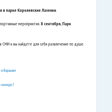
ря в парке Королевские Лазенки
.
 спортивные мероприятия.
8 сентября, Парк
в СМИ и вы найдете для себя развлечение по душе.
е в Варшаве
е конкурс?
е