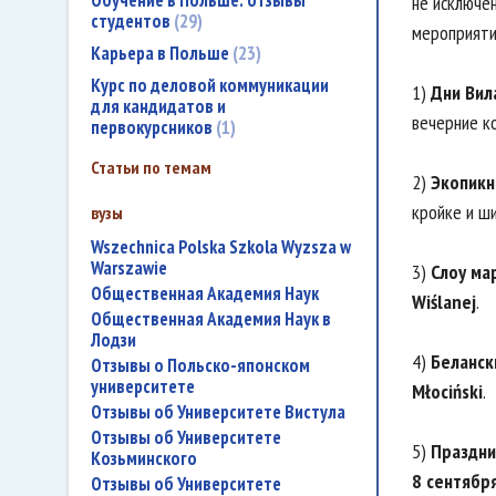
Обучение в Польше: отзывы
не исключе
студентов
29
мероприятия
Карьера в Польше
23
Курс по деловой коммуникации
1)
Дни Вил
для кандидатов и
вечерние к
первокурсников
1
Статьи по темам
2)
Экопикн
кройке и ши
вузы
Wszechnica Polska Szkola Wyzsza w
Warszawie
3)
Слоу ма
Общественная Академия Наук
Wiślanej
.
Общественная Академия Наук в
Лодзи
4)
Беланск
Отзывы о Польско-японском
университете
Młociński
.
Отзывы об Университете Вистула
Отзывы об Университете
5)
Праздни
Козьминского
8 сентябр
Отзывы об Университете