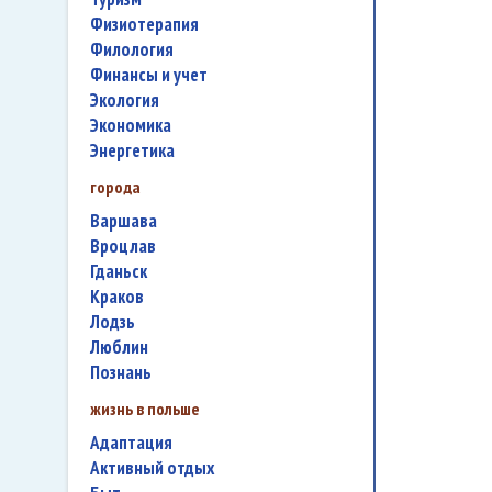
физиотерапия
филология
финансы и учет
экология
экономика
энергетика
города
Варшава
Вроцлав
Гданьск
Краков
Лодзь
Люблин
Познань
жизнь в польше
адаптация
активный отдых