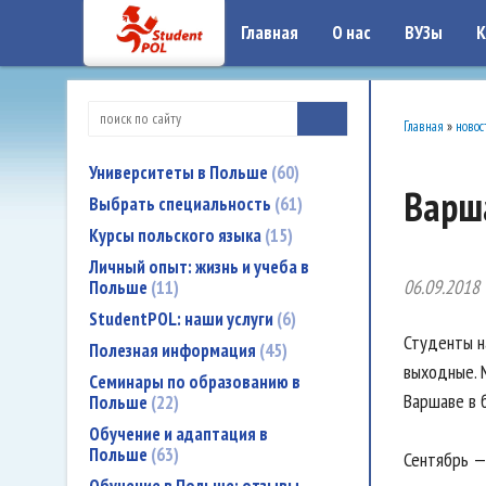
google-site-verification: google7a917c261df1566b.htmlgoogle-site-verificati
Главная
О нас
ВУЗы
К
Главная
»
новос
Университеты в Польше
60
Варш
Выбрать специальность
61
Курсы польского языка
15
Личный опыт: жизнь и учеба в
06.09.2018
Польше
11
StudentPOL: наши услуги
6
Студенты на
Полезная информация
45
выходные. 
Семинары по образованию в
Варшаве в 
Польше
22
Обучение и адаптация в
Польше
63
Сентябрь —