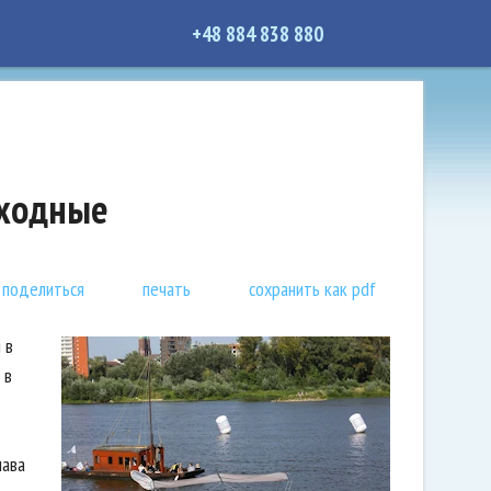
+48 884 838 880
ыходные
поделиться
печать
сохранить как pdf
 в
 в
шава