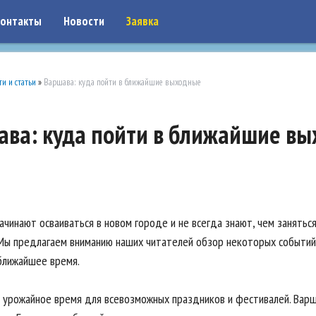
on: google7a917c261df1566b.html
онтакты
Новости
Заявка
ти и статьи
»
Варшава: куда пойти в ближайшие выходные
ава: куда пойти в ближайшие в
чинают осваиваться в новом городе и не всегда знают, чем заняться
Мы предлагаем вниманию наших читателей обзор некоторых событий
ближайшее время.
 урожайное время для всевозможных праздников и фестивалей. Вар