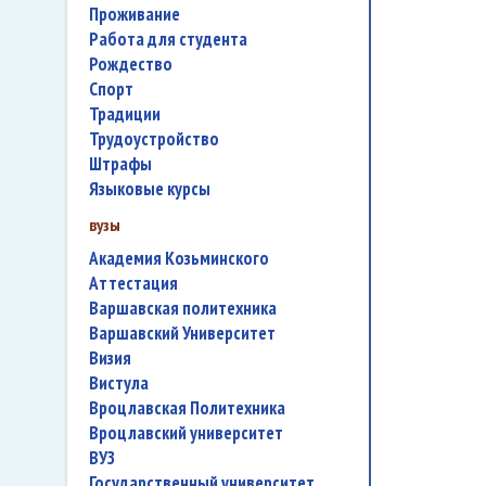
проживание
работа для студента
Рождество
спорт
традиции
трудоустройство
штрафы
языковые курсы
вузы
Академия Козьминского
аттестация
Варшавская политехника
Варшавский Университет
Визия
Вистула
Вроцлавская Политехника
Вроцлавский университет
ВУЗ
государственный университет