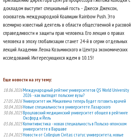
докладом выступит специальный гость - Джесси Джексон,
основатель международной Коалиции Rainbow Push. Это
всемирно известный деятель в области общественной и расовой
справедливости и защиты прав человека. Его лекция о правах
человека в эпоху глобализации станет 24-й в серии отдельных
лекций Академии Леона Козьминского и Центра экономических
исследований. Интересующихся ждем в 10.15!
Еще новости на эту тему:
18.06.2026
Международный рейтинг университетов QS World University
2026 - как выглядят польские вузы?
27.05.2026
Университет им. Мицкевича теперь будет готовить врачей
30.04.2026
Новые специальности в университете Лазарского
30.06.2025
Вроцлавский медицинский университет обошел в рейтинге
Оксфорд и Йель
03.06.2025
Когнитивистика - новая специальность в Польско-японском
университете в Варшаве
21.04.2025
Новости от Collegium Civitas: статус университета, новые