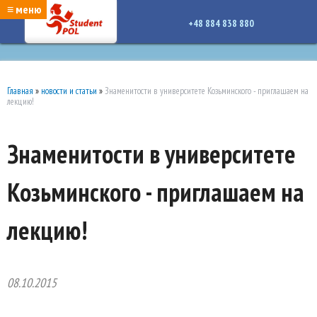
google-site-verification: google7a917c261df1566b.htmlgoogle-site-verification:
≡ меню
google7a917c261df1566b.html
+48 884 838 880
Главная
»
новости и статьи
»
Знаменитости в университете Козьминского - приглашаем на
лекцию!
Знаменитости в университете
Козьминского - приглашаем на
лекцию!
08.10.2015