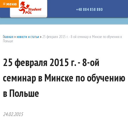
google-site-verification: google7a917c261df1566b.htmlgoogle-site-verification:
≡ меню
google7a917c261df1566b.html
+48 884 838 880
Главная
»
новости и статьи
»
25 февраля 2015 г. - 8-ой семинар в Минске по обучению в
Польше
25 февраля 2015 г. - 8-ой
семинар в Минске по обучению
в Польше
24.02.2015